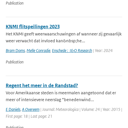
Publication
KNMI flitspeilingen 2023
Het KNMI geeft weerwaarschuwingen af wanneer zij gevaarlijk
weer verwacht dat invloed kan&nbsp;he...
Bram Doms
,
Melle Conradie
,
Enschede : I&O Research
| Year: 2024
Publication
Regent het meer in de Randstad?
Voor Amerikaanse steden is meermalen aangetoond dat er
meer of intensievere neerslag “benedenwind...
E Daniels
,
A Overeem
| Journal: Meteorologica | Volume: 24 | Year: 2015 |
First page: 18 | Last page: 21
Publication