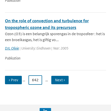
Publication
On the role of convection and turbulence for
tropospheric ozone and its precursors
Ozon (O3) is een belangrijk sporengas in de troposfeer : het is
een broeikasgas, het is giftig vo...
DJL Olivie
| University: Eindhoven | Year: 2005
Publication
‹ Prev
…
642
…
Next ›