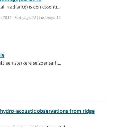
 lrradiance) is een essenti...
: 2019 | First page: 12 | Last page: 15
ie
ft een sterkere seizoensafh...
 hydro-acoustic observations from ridge