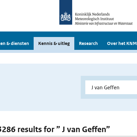
en & diensten
Kennis & uitleg
Research
Over het KNM
3286 results for ” J van Geffen”