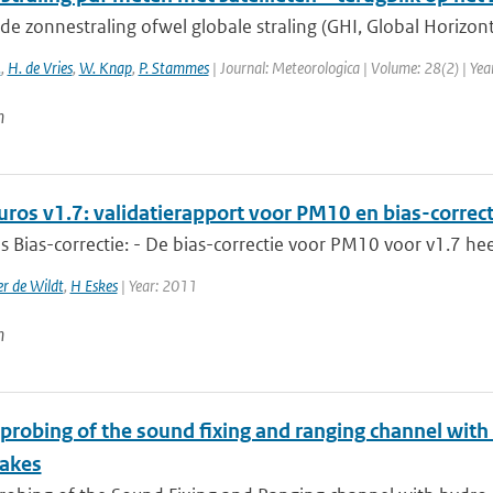
 zonnestraling ofwel globale straling (GHI, Global Horizontal
.
,
H. de Vries
,
W. Knap
,
P. Stammes
| Journal: Meteorologica | Volume: 28(2) | Year
n
uros v1.7: validatierapport voor PM10 en bias-correct
s Bias-correctie: - De bias-correctie voor PM10 voor v1.7 hee
r de Wildt
,
H Eskes
| Year: 2011
n
 probing of the sound fixing and ranging channel with
akes