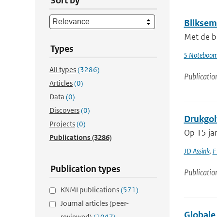
Sort by
Bliksem
Met de b
Types
S Noteboo
All types
(3286)
Publicatio
Articles
(0)
Data
(0)
Discovers
(0)
Drukgol
Projects
(0)
Op 15 jan
Publications
(3286)
JD Assink
,
F
Publication types
Publicatio
KNMI publications
(571)
Journal articles (peer-
Globale 
reviewed)
(1047)