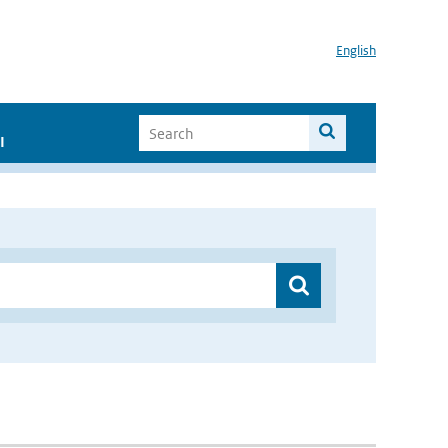
English
I