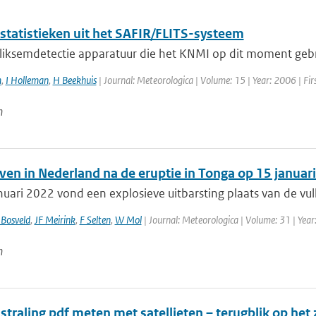
statistieken uit het SAFIR/FLITS-systeem
liksemdetectie apparatuur die het KNMI op dit moment gebrui
m
,
I Holleman
,
H Beekhuis
| Journal: Meteorologica | Volume: 15 | Year: 2006 | Firs
n
ven in Nederland na de eruptie in Tonga op 15 januar
uari 2022 vond een explosieve uitbarsting plaats van de vu
 Bosveld
,
JF Meirink
,
F Selten
,
W Mol
| Journal: Meteorologica | Volume: 31 | Year:
n
straling pdf meten met satellieten – terugblik op het