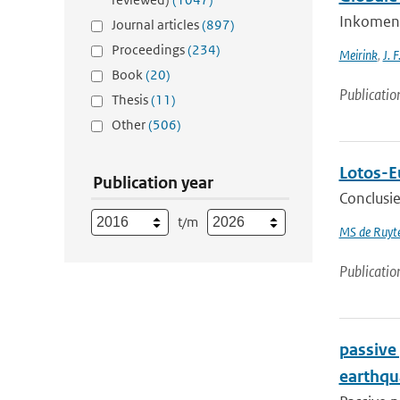
Inkomende
Journal articles
(897)
Proceedings
(234)
Meirink
,
J. F
Book
(20)
Publicatio
Thesis
(11)
Other
(506)
Lotos-E
Publication year
Conclusie
t/m
MS de Ruyte
Publicatio
passive
earthqu