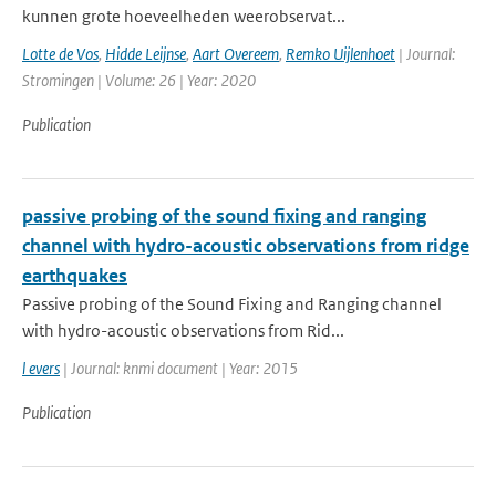
kunnen grote hoeveelheden weerobservat...
Lotte de Vos
,
Hidde Leijnse
,
Aart Overeem
,
Remko Uijlenhoet
| Journal:
Stromingen | Volume: 26 | Year: 2020
Publication
passive probing of the sound fixing and ranging
channel with hydro-acoustic observations from ridge
earthquakes
Passive probing of the Sound Fixing and Ranging channel
with hydro-acoustic observations from Rid...
l evers
| Journal: knmi document | Year: 2015
Publication