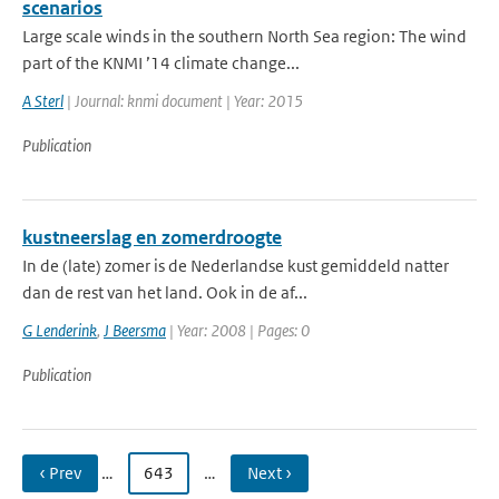
scenarios
Large scale winds in the southern North Sea region: The wind
part of the KNMI ’14 climate change...
A Sterl
| Journal: knmi document | Year: 2015
Publication
kustneerslag en zomerdroogte
In de (late) zomer is de Nederlandse kust gemiddeld natter
dan de rest van het land. Ook in de af...
G Lenderink
,
J Beersma
| Year: 2008 | Pages: 0
Publication
‹ Prev
…
643
…
Next ›