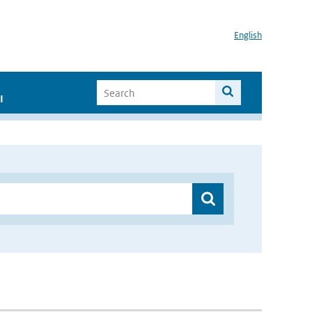
English
I