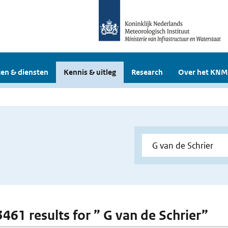
en & diensten
Kennis & uitleg
Research
Over het KNM
3461 results for ” G van de Schrier”