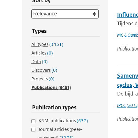
Sort by
Influenc
Tijdens d
Types
MC &Ouml;l
All types
(3461)
Publicatio
Articles
(0)
Data
(0)
Discovers
(0)
Samenva
Projects
(0)
cyclus,
Publications
(3461)
De bijdr
IPCC (2013
Publication types
Publicatio
KNMI publications
(637)
Journal articles (peer-
reviewed)
(1273)