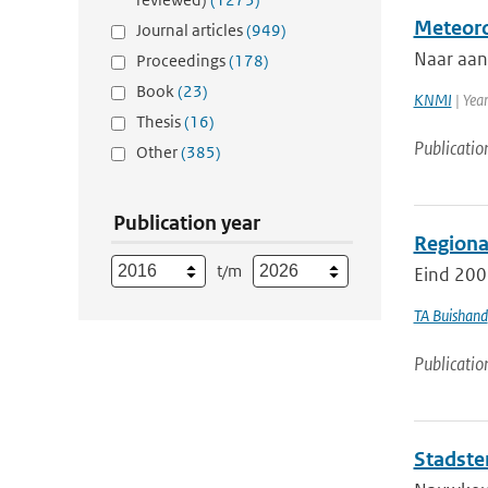
Meteoro
Journal articles
(949)
Naar aan
Proceedings
(178)
Book
(23)
KNMI
| Yea
Thesis
(16)
Publicatio
Other
(385)
Publication year
Regional
t/m
Eind 200
TA Buishand
Publicatio
Stadste