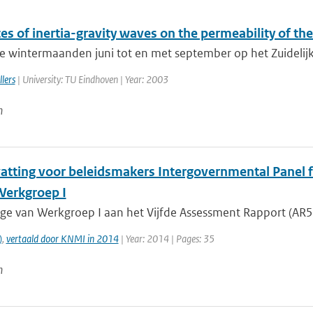
es of inertia-gravity waves on the permeability of the
e wintermaanden juni tot en met september op het Zuidelijk 
lers
| University: TU Eindhoven | Year: 2003
n
tting voor beleidsmakers Intergovernmental Panel fo
 Werkgroep I
age van Werkgroep I aan het Vijfde Assessment Rapport (AR5)
)
,
vertaald door KNMI in 2014
| Year: 2014 | Pages: 35
n