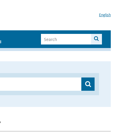
English
I
”