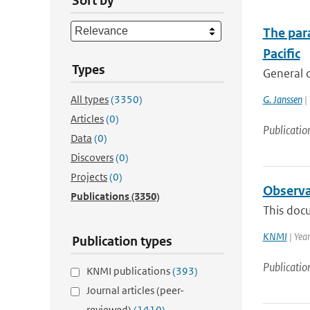
Sort by
The para
Pacific
Types
General c
All types
(3350)
G. Janssen
| 
Articles
(0)
Publicatio
Data
(0)
Discovers
(0)
Projects
(0)
Observa
Publications
(3350)
This docu
KNMI
| Yea
Publication types
Publicatio
KNMI publications
(393)
Journal articles (peer-
reviewed)
(1410)