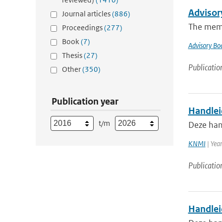
Advisor
Journal articles
(886)
The memb
Proceedings
(277)
Book
(7)
Advisory Bo
Thesis
(27)
Publicatio
Other
(350)
Publication year
Handlei
t/m
Deze han
KNMI
| Yea
Publicatio
Handlei