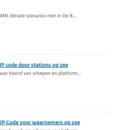
I climate scenarios met in De B...
IP code door stations op zee
aan boord van schepen en platform...
HIP Code voor waarnemers op zee