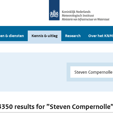
en & diensten
Kennis & uitleg
Research
Over het KNM
 3350 results for ”Steven Compernolle