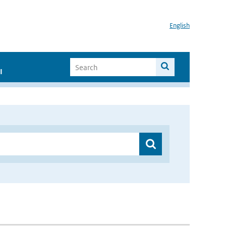
English
I