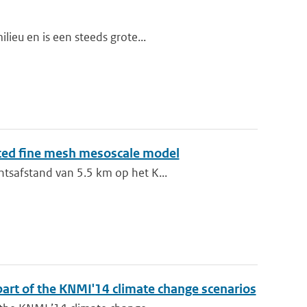
lieu en is een steeds grote...
sted fine mesh mesoscale model
ntsafstand van 5.5 km op het K...
 part of the KNMI'14 climate change scenarios