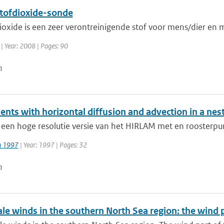
stofdioxide-sonde
ioxide is een zeer verontreinigende stof voor mens/dier en mi
| Year: 2008 | Pages: 90
n
ents with horizontal diffusion and advection in a ne
 een hoge resolutie versie van het HIRLAM met en roosterpu
jn 1997
| Year: 1997 | Pages: 32
n
ale winds in the southern North Sea region: the wind