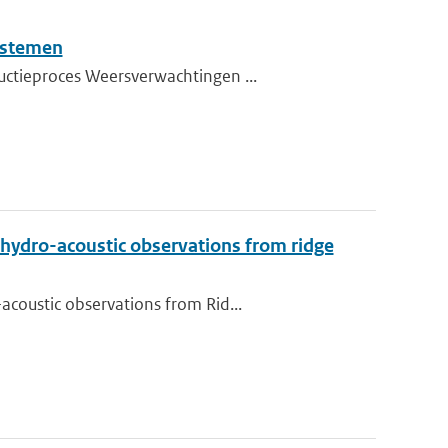
ystemen
uctieproces Weersverwachtingen ...
 hydro-acoustic observations from ridge
coustic observations from Rid...