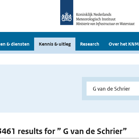
en & diensten
Kennis & uitleg
Research
Over het KNM
3461 results for ” G van de Schrier”