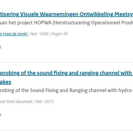
isering Visuele Waarnemingen Ontwikkeling Meets
 van het project HOPWA (Herstructurering Operationeel Prod
n Hans de Jongh
| Year: 1999 | Pages: 49
n
 probing of the sound fixing and ranging channel with
akes
robing of the Sound Fixing and Ranging channel with hydro-a
rnal: knmi document | Year: 2015
n