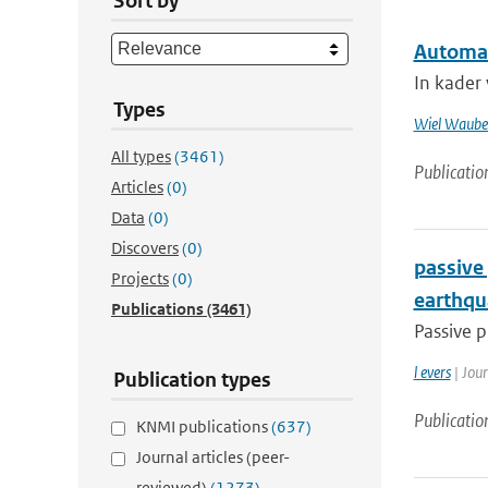
Sort by
Automat
In kader
Types
Wiel Waube
All types
(3461)
Publicatio
Articles
(0)
Data
(0)
Discovers
(0)
passive
Projects
(0)
earthqu
Publications
(3461)
Passive p
l evers
| Jou
Publication types
Publicatio
KNMI publications
(637)
Journal articles (peer-
reviewed)
(1273)