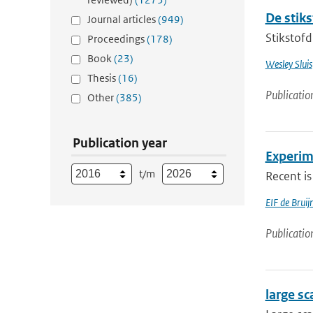
De stik
Journal articles
(949)
Stikstofd
Proceedings
(178)
Book
(23)
Wesley Sluis
Thesis
(16)
Publicatio
Other
(385)
Publication year
Experim
t/m
Recent is
EIF de Brui
Publicatio
large sc