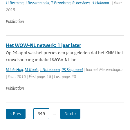
JJ Beersma
,
J Bessembinder
,
T Brandsma
,
R Versteeg
,
H Hakvoort
| Year:
2015
Publication
Het WOW-NL netwerk: 1 jaar later
Op 24 april was het precies een jaar geleden dat het KNMI het
crowdsourcing initiatief WOW-NL lan...
MJ de Haij
,
M Koole
,
J Noteboom
,
PS Siegmund
| Journal: Meteorologica
| Year: 2016 | First page: 16 | Last page: 20
Publication
‹ Prev
…
649
…
Next ›