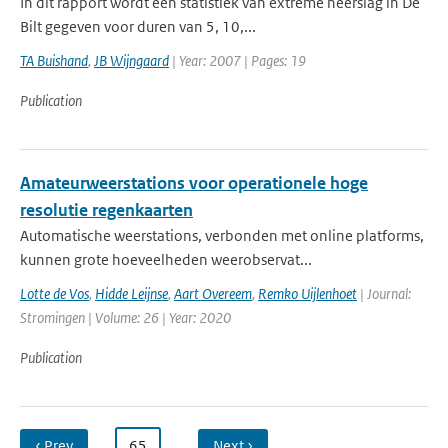
In dit rapport wordt een statistiek van extreme neerslag in De
Bilt gegeven voor duren van 5, 10,...
TA Buishand
,
JB Wijngaard
| Year: 2007 | Pages: 19
Publication
Amateurweerstations voor operationele hoge
resolutie regenkaarten
Automatische weerstations, verbonden met online platforms,
kunnen grote hoeveelheden weerobservat...
Lotte de Vos
,
Hidde Leijnse
,
Aart Overeem
,
Remko Uijlenhoet
| Journal:
Stromingen | Volume: 26 | Year: 2020
Publication
‹ Prev
…
65
…
Next ›