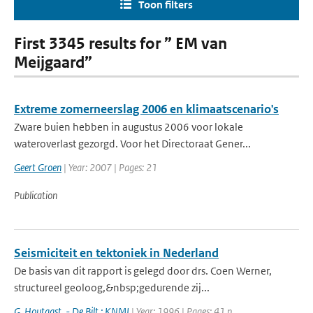
Toon filters
First 3345 results for ” EM van
Meijgaard”
Extreme zomerneerslag 2006 en klimaatscenario's
Zware buien hebben in augustus 2006 voor lokale
wateroverlast gezorgd. Voor het Directoraat Gener...
Geert Groen
| Year: 2007 | Pages: 21
Publication
Seismiciteit en tektoniek in Nederland
De basis van dit rapport is gelegd door drs. Coen Werner,
structureel geoloog,&nbsp;gedurende zij...
G. Houtgast. - De Bilt : KNMI
| Year: 1996 | Pages: 41 p.