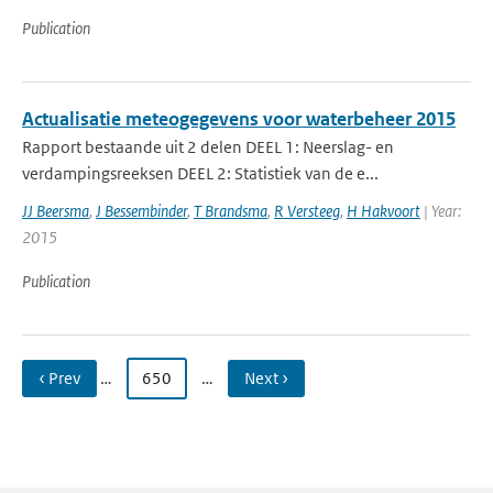
Publication
Actualisatie meteogegevens voor waterbeheer 2015
Rapport bestaande uit 2 delen DEEL 1: Neerslag- en
verdampingsreeksen DEEL 2: Statistiek van de e...
JJ Beersma
,
J Bessembinder
,
T Brandsma
,
R Versteeg
,
H Hakvoort
| Year:
2015
Publication
‹ Prev
…
650
…
Next ›