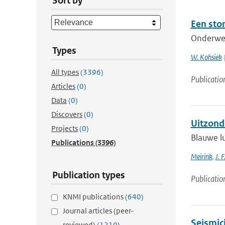
Sort by
Een sto
Onderwer
Types
W. Kohsiek
|
All types
(3396)
Publicatio
Articles
(0)
Data
(0)
Discovers
(0)
Uitzond
Projects
(0)
Blauwe lu
Publications
(3396)
Meirink
,
J. F
Publication types
Publicatio
KNMI publications
(640)
Journal articles (peer-
Seismici
reviewed)
(1210)