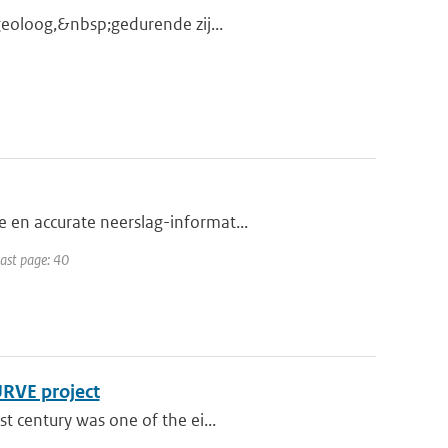
 geoloog,&nbsp;gedurende zij...
 en accurate neerslag-informat...
Last page: 40
URVE project
t century was one of the ei...