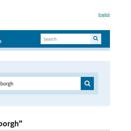
English
I
nborgh”