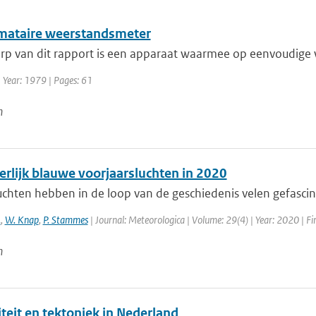
mataire weerstandsmeter
p van dit rapport is een apparaat waarmee op eenvoudige w
 Year: 1979 | Pages: 61
n
erlijk blauwe voorjaarsluchten in 2020
chten hebben in de loop van de geschiedenis velen gefascine
.
,
W. Knap
,
P. Stammes
| Journal: Meteorologica | Volume: 29(4) | Year: 2020 | Fir
n
teit en tektoniek in Nederland