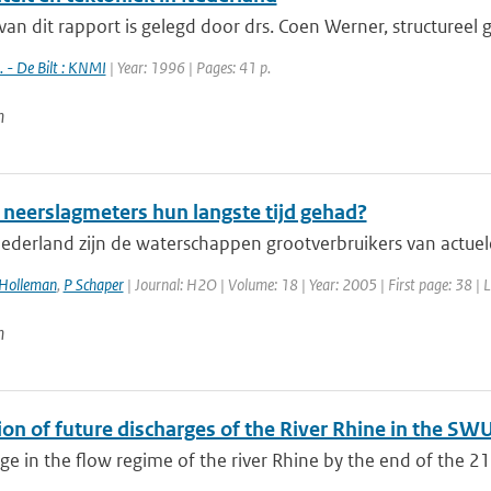
van dit rapport is gelegd door drs. Coen Werner, structureel
 - De Bilt : KNMI
| Year: 1996 | Pages: 41 p.
n
neerslagmeters hun langste tijd gehad?
ederland zijn de waterschappen grootverbruikers van actuele
 Holleman
,
P Schaper
| Journal: H2O | Volume: 18 | Year: 2005 | First page: 38 | 
n
on of future discharges of the River Rhine in the SW
e in the flow regime of the river Rhine by the end of the 21s