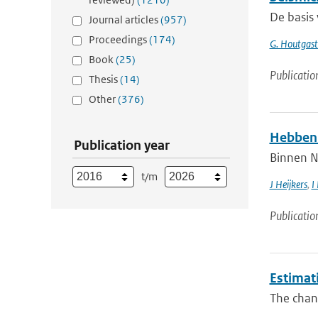
De basis 
Journal articles
(957)
Proceedings
(174)
G. Houtgast.
Book
(25)
Publicatio
Thesis
(14)
Other
(376)
Hebben 
Publication year
Binnen N
t/m
J Heijkers
,
I
Publicatio
Estimati
The chang