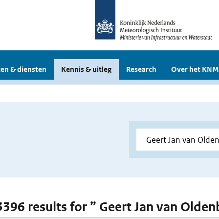
en & diensten
Kennis & uitleg
Research
Over het KNM
 3396 results for ” Geert Jan van Olde