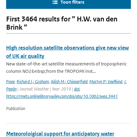
Toon filters
First 3464 results for ” H.W. van den
Brink ”
High resolution satellite observations give new view
of UK air quality
New state-of-the-art satellite measurements of tropospheric
column NO2&nbsp;from the TROPOMI inst...
Pope
,
Richard J.; Graham
,
Ailish M.; Chipperfield
,
Martyn P.; Veefkind
,
J.
Pepijn
| Journal: Weather | Year: 2019 |
doi:
https://rmets.onlinelibrary.wiley.com/doi/abs/10.1002/wea.3441
Publication
Meteoroloigical support for anticipatory water