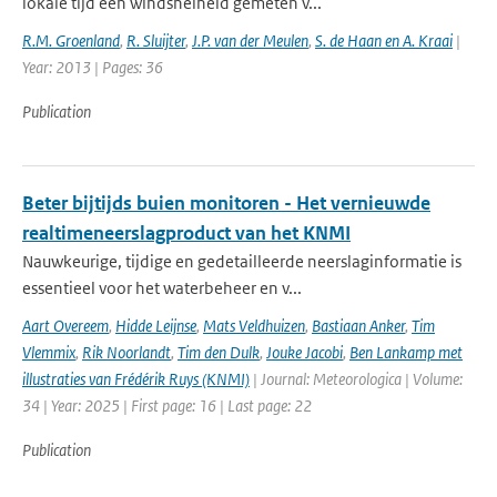
lokale tijd een windsnelheid gemeten v...
R.M. Groenland
,
R. Sluijter
,
J.P. van der Meulen
,
S. de Haan en A. Kraai
|
Year: 2013 | Pages: 36
Publication
Beter bijtijds buien monitoren - Het vernieuwde
realtimeneerslagproduct van het KNMI
Nauwkeurige, tijdige en gedetailleerde neerslaginformatie is
essentieel voor het waterbeheer en v...
Aart Overeem
,
Hidde Leijnse
,
Mats Veldhuizen
,
Bastiaan Anker
,
Tim
Vlemmix
,
Rik Noorlandt
,
Tim den Dulk
,
Jouke Jacobi
,
Ben Lankamp met
illustraties van Frédérik Ruys (KNMI)
| Journal: Meteorologica | Volume:
34 | Year: 2025 | First page: 16 | Last page: 22
Publication