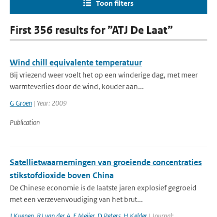
Toon filters
First 356 results for ”ATJ De Laat”
Wind chill equivalente temperatuur
Bij vriezend weer voelt het op een winderige dag, met meer
warmteverlies door de wind, kouder aan...
G Groen
| Year: 2009
Publication
Satellietwaarnemingen van groeiende concentraties
stikstofdioxide boven China
De Chinese economie is de laatste jaren explosief gegroeid
met een verzevenvoudiging van het brut...
J Kuenen
,
RJ van der A
,
E Meijer
,
D Peters
,
H Kelder
| Journal: