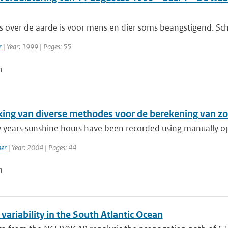
s over de aarde is voor mens en dier soms beangstigend. Sch
r
| Year: 1999 | Pages: 55
n
jking van diverse methodes voor de berekening van zon
 years sunshine hours have been recorded using manually ope
per
| Year: 2004 | Pages: 44
n
variability in the South Atlantic Ocean