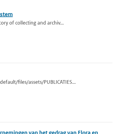
ystem
ry of collecting and archiv...
fault/files/assets/PUBLICATIES...
arnemingen van het gedrag van Flora en