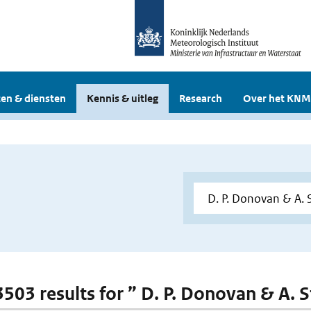
en & diensten
Kennis & uitleg
Research
Over het KNM
3503 results for ” D. P. Donovan & A. S