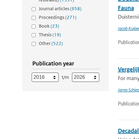
Fauna
Journal articles
(958)
Duisterni
Proceedings
(271)
Book
(23)
Jacob Kuipe
Thesis
(19)
Publicatio
Other
(522)
Publication year
Vergeli
t/m
For many
Jarno Schip
Publicatio
Decadal 