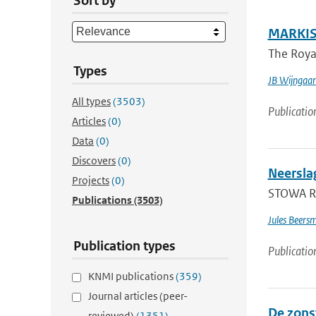
Sort by
MARKIS:
The Royal
Types
JB Wijngaa
All types
(3503)
Publicatio
Articles
(0)
Data
(0)
Discovers
(0)
Neersla
Projects
(0)
STOWA Re
Publications
(3503)
Jules Beers
Publication types
Publicatio
KNMI publications
(359)
Journal articles (peer-
De zons
reviewed)
(1351)