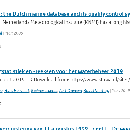
 the Dutch marine database and its quality control s
 Netherlands Meteorological Institute (KNMI) has a long histo
rd
| Year: 2006
n
gstatistiek en -reeksen voor het waterbeheer 2019
port 2019-19 Download from: https://www.stowa.nl/sites/de
ma
,
Hans Hakvoort
,
Rudmer Jilderda
,
Aart Overeem
,
Rudolf Versteeg
| Year: 2019
n
verduistering van 11 augustus 1999 - deel 1 - De wa