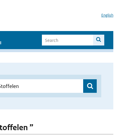
English
I
toffelen ”