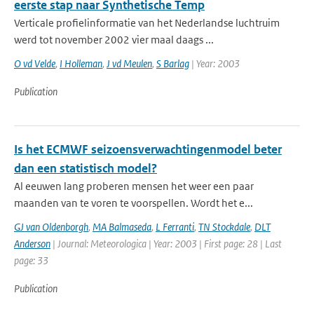
eerste stap naar Synthetische Temp
Verticale profielinformatie van het Nederlandse luchtruim
werd tot november 2002 vier maal daags ...
O vd Velde
,
I Holleman
,
J vd Meulen
,
S Barlag
| Year: 2003
Publication
Is het ECMWF seizoensverwachtingenmodel beter
dan een statistisch model?
Al eeuwen lang proberen mensen het weer een paar
maanden van te voren te voorspellen. Wordt het e...
GJ van Oldenborgh
,
MA Balmaseda
,
L Ferranti
,
TN Stockdale
,
DLT
Anderson
| Journal: Meteorologica | Year: 2003 | First page: 28 | Last
page: 33
Publication