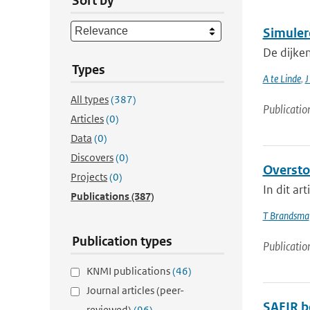
Sort by
Simuler
De dijke
Types
A te Linde
,
J
All types
(387)
Publicatio
Articles
(0)
Data
(0)
Discovers
(0)
Oversto
Projects
(0)
In dit a
Publications
(387)
T Brandsma
Publication types
Publicatio
KNMI publications
(46)
Journal articles (peer-
SAFIR b
reviewed)
(96)