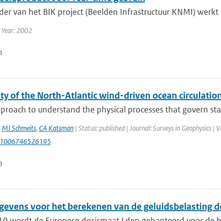
der van het BIK project (Beelden Infrastructuur KNMI) werkt
 Year: 2002
n
ity of the North-Atlantic wind-driven ocean circulatio
roach to understand the physical processes that govern stabili
,
MJ Schmeits
,
CA Katsman
| Status: published | Journal: Surveys in Geophysics | 
:1006746526195
n
evens voor het berekenen van de geluidsbelasting d
10 wordt de Europese dosismaat Lden gehanteerd voor de beo