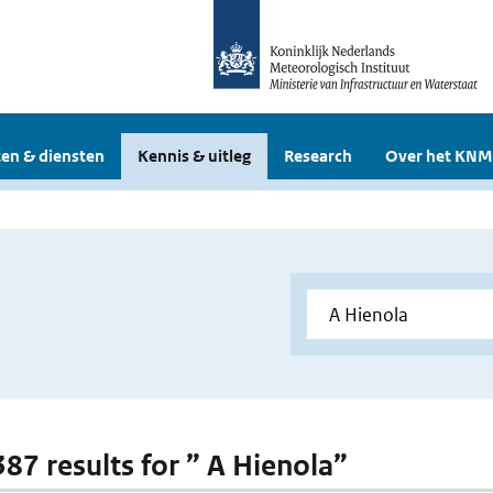
en & diensten
Kennis & uitleg
Research
Over het KNM
387 results for ” A Hienola”