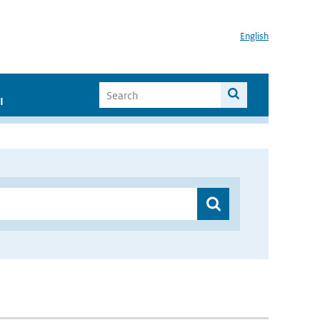
English
I