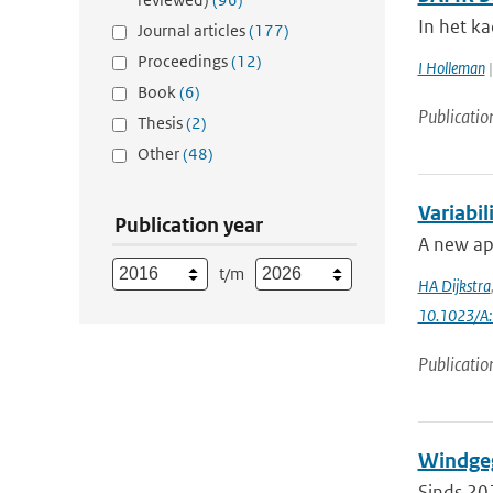
In het ka
Journal articles
(177)
Proceedings
(12)
I Holleman
|
Book
(6)
Publicatio
Thesis
(2)
Other
(48)
Variabil
Publication year
A new app
t/m
HA Dijkstra
10.1023/A
Publicatio
Windgeg
Sinds 20