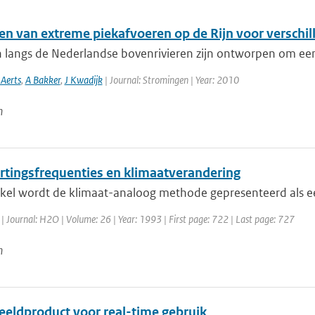
en van extreme piekafvoeren op de Rijn voor verschil
n langs de Nederlandse bovenrivieren zijn ontworpen om een
 Aerts
,
A Bakker
,
J Kwadijk
| Journal: Stromingen | Year: 2010
n
rtingsfrequenties en klimaatverandering
rtikel wordt de klimaat-analoog methode gepresenteerd als 
| Journal: H2O | Volume: 26 | Year: 1993 | First page: 722 | Last page: 727
n
eeldproduct voor real-time gebruik