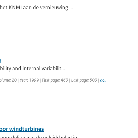
 het KNMI aan de vernieuwing ...
n
ty and internal variabilit...
Volume: 20 | Year: 1999 | First page: 463 | Last page: 503 |
doi:
oor windturbines
ordeling van de geluidsbelastin...