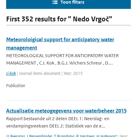
Toon filters
First 352 results for ” Nedo Vrgoč”
Meteoroloigical support for anticipatory water
management
METEOROLOGICAL SUPPORT FOR ANTICIPATORY WATER
MANAGEMENT , C.J. Kok , B.G.J. Wichers Schreur , D....
cj kok
| Journal: knmi-document | Year: 2015
Publication
Actualisatie meteogegevens voor waterbeheer 2015
Rapport bestaande uit 2 delen DEEL 1: Neerslag- en
verdampingsreeksen DEEL 2: Statistiek van de e...
JJ Beersma
,
J Bessembinder
,
T Brandsma
,
R Versteeg
,
H Hakvoort
| Year: