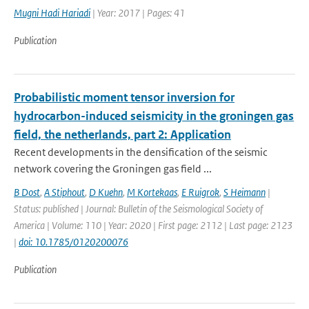
Mugni Hadi Hariadi
| Year: 2017 | Pages: 41
Publication
Probabilistic moment tensor inversion for
hydrocarbon-induced seismicity in the groningen gas
field, the netherlands, part 2: Application
Recent developments in the densification of the seismic
network covering the Groningen gas field ...
B Dost
,
A Stiphout
,
D Kuehn
,
M Kortekaas
,
E Ruigrok
,
S Heimann
|
Status: published | Journal: Bulletin of the Seismological Society of
America | Volume: 110 | Year: 2020 | First page: 2112 | Last page: 2123
|
doi: 10.1785/0120200076
Publication