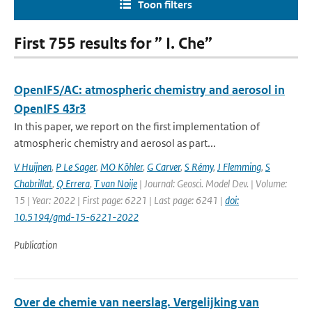
Toon filters
First 755 results for ” I. Che”
OpenIFS/AC: atmospheric chemistry and aerosol in
OpenIFS 43r3
In this paper, we report on the first implementation of
atmospheric chemistry and aerosol as part...
V Huijnen
,
P Le Sager
,
MO Köhler
,
G Carver
,
S Rémy
,
J Flemming
,
S
Chabrillat
,
Q Errera
,
T van Noije
| Journal: Geosci. Model Dev. | Volume:
15 | Year: 2022 | First page: 6221 | Last page: 6241 |
doi:
10.5194/gmd-15-6221-2022
Publication
Over de chemie van neerslag. Vergelijking van