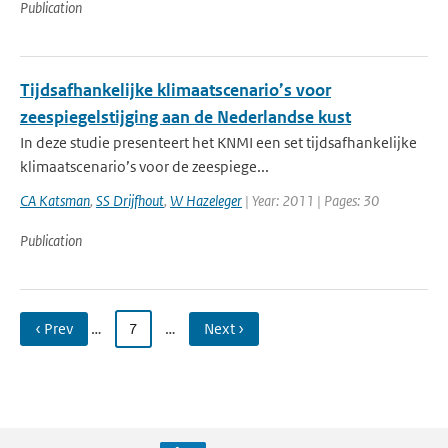
Publication
Tijdsafhankelijke klimaatscenario’s voor
zeespiegelstijging aan de Nederlandse kust
In deze studie presenteert het KNMI een set tijdsafhankelijke
klimaatscenario’s voor de zeespiege...
CA Katsman
,
SS Drijfhout
,
W Hazeleger
| Year: 2011 | Pages: 30
Publication
‹ Prev
…
7
…
Next ›