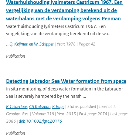
Waterhuishouding lysimeters Castricum 1967. Een
vergelijking van de verdamping berekend uit de
waterbalans met de verdamping volgens Penman
Waterhuishouding lysimeters Castricum 1967. Een
vergelijking van de verdamping berekend uit de wa...
J. Q. Keijman en W. Schipper
| Year: 1978 | Pages: 42
Publication
Detecting Labrador Sea Water formation from space
In situ monitoring of deep water formation in the Labrador
Sea is severely hampered by the harsh ...
R Gelderloos
,
CA Katsman
,
K Vage
| Status: published | Journal: J.
Geophys. Res. | Volume: 118 | Year: 2013 | First page: 2074 | Last page:
2086 |
doi: 10.1002/jgrc.20176
Publication