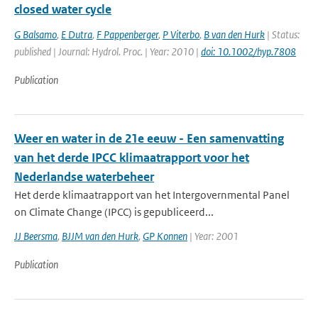
closed water cycle
G Balsamo
,
E Dutra
,
F Pappenberger
,
P Viterbo
,
B van den Hurk
| Status:
published | Journal: Hydrol. Proc. | Year: 2010 |
doi: 10.1002/hyp.7808
Publication
Weer en water in de 21e eeuw - Een samenvatting
van het derde IPCC klimaatrapport voor het
Nederlandse waterbeheer
Het derde klimaatrapport van het Intergovernmental Panel
on Climate Change (IPCC) is gepubliceerd...
JJ Beersma
,
BJJM van den Hurk
,
GP Konnen
| Year: 2001
Publication