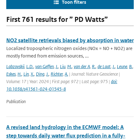
Toon filters
First 761 results for ” PD Watts”
NO2 satellite retrievals biased by absorption in water
Localized tropospheric nitrogen oxides (NOx = NO + NO2) are
mostly formed from emission sources, ...
Labzovskii
,
L.D.
,
van Geffen
,
J.
,
Liu
,
M.
,
van der A
,
R.
,
de Laat
,
J.
,
Leune
,
B.
,
Eskes
,
H.
,
Lin
,
X.
,
Ding
,
J.
,
Richter
,
A.
| Journal: Nature Geoscience |
Volume: 17 | Year: 2024 | First page: 972 | Last page: 975 |
doi:
10.1038/s41561-024-01545-8
Publication
A revised land hydrology in the ECMWF model: A
step towards daily water flux prediction in a fully-