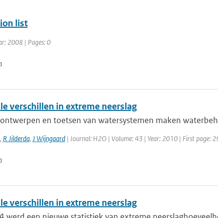
ion list
ar: 2008 | Pages: 0
n
e verschillen in extreme neerslag
 ontwerpen en toetsen van watersystemen maken waterbeheer
,
R Jilderda
,
J Wijngaard
| Journal: H2O | Volume: 43 | Year: 2010 | First page: 2
n
e verschillen in extreme neerslag
4 werd een nieuwe statistiek van extreme neerslaghoeveelhed