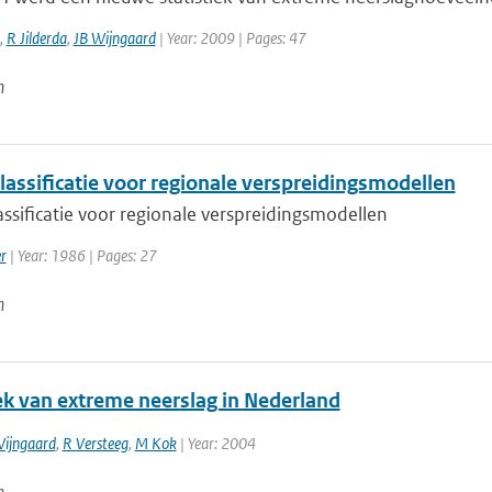
,
R Jilderda
,
JB Wijngaard
| Year: 2009 | Pages: 47
n
lassificatie voor regionale verspreidingsmodellen
assificatie voor regionale verspreidingsmodellen
r
| Year: 1986 | Pages: 27
n
iek van extreme neerslag in Nederland
Wijngaard
,
R Versteeg
,
M Kok
| Year: 2004