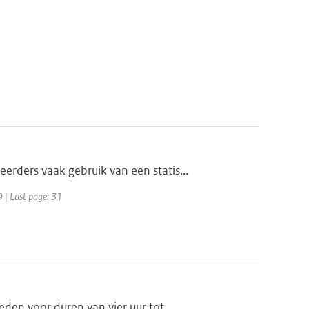
ders vaak gebruik van een statis...
9 | Last page: 31
en voor duren van vier uur tot...