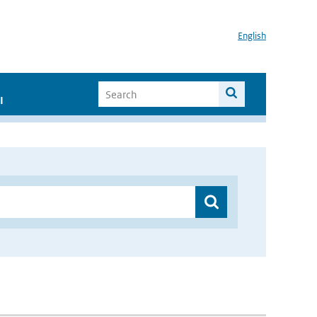
English
I