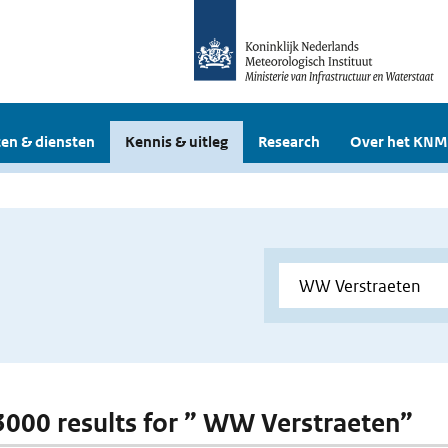
en & diensten
Kennis & uitleg
Research
Over het KNM
 3000 results for ” WW Verstraeten”