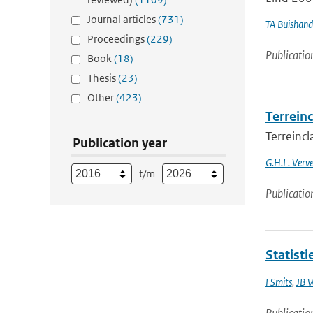
Journal articles
(731)
TA Buishand
Proceedings
(229)
Publicatio
Book
(18)
Thesis
(23)
Other
(423)
Terreinc
Terreincl
Publication year
G.H.L. Verve
t/m
Publicatio
Statist
I Smits
,
JB 