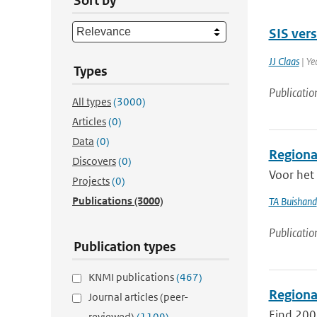
Sort by
SIS vers
JJ Claas
| Ye
Types
Publicatio
All types
(3000)
Articles
(0)
Data
(0)
Regional
Discovers
(0)
Voor het
Projects
(0)
Publications
(3000)
TA Buishand
Publicatio
Publication types
KNMI publications
(467)
Regional
Journal articles (peer-
Eind 200
reviewed)
(1109)