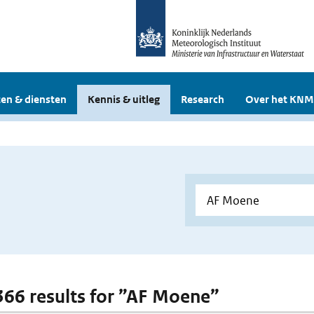
en & diensten
Kennis & uitleg
Research
Over het KNM
 366 results for ”AF Moene”