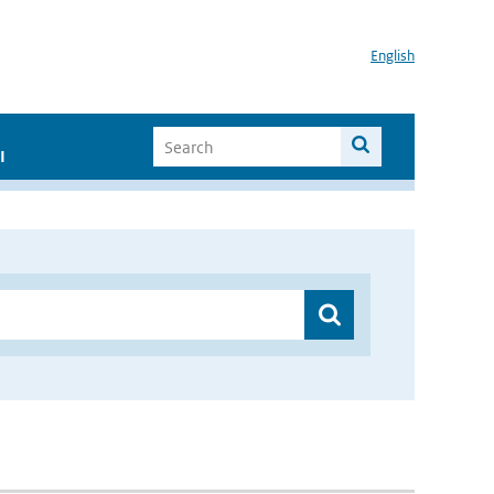
English
I