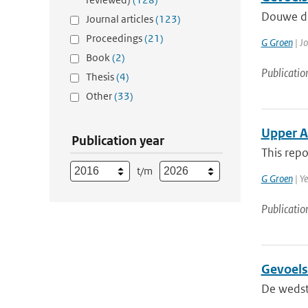
Douwe de
Journal articles
(123)
Proceedings
(21)
G Groen
| Jo
Book
(2)
Publicatio
Thesis
(4)
Other
(33)
Upper A
Publication year
This repo
t/m
G Groen
| Y
Publicatio
Gevoels
De wedst