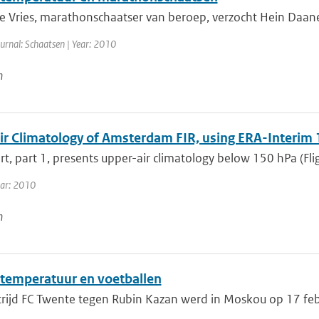
 Vries, marathonschaatser van beroep, verzocht Hein Daane
urnal: Schaatsen | Year: 2010
n
ir Climatology of Amsterdam FIR, using ERA-Interim 
rt, part 1, presents upper-air climatology below 150 hPa (Fligh
ear: 2010
n
temperatuur en voetballen
rijd FC Twente tegen Rubin Kazan werd in Moskou op 17 feb