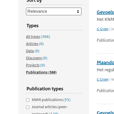
Sort by
Gevoels
Het KNMI
Types
G Groen
| Jo
All types
(366)
Publicatio
Articles
(0)
Data
(0)
Discovers
(0)
Maandov
Projects
(0)
Het regul
Publications
(366)
G Groen
| Ye
Publication types
Publicatio
KNMI publications
(55)
Journal articles (peer-
Gevoels
reviewed)
(128)