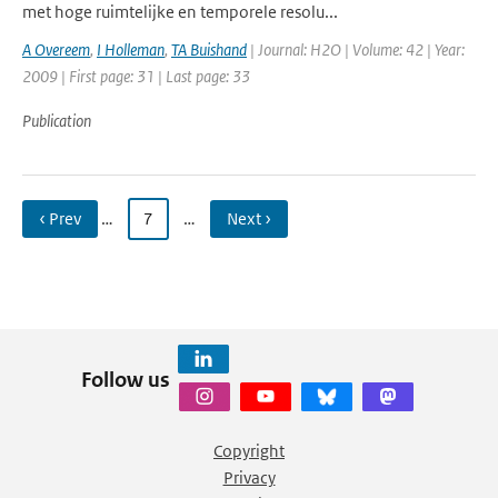
met hoge ruimtelijke en temporele resolu...
A Overeem
,
I Holleman
,
TA Buishand
| Journal: H2O | Volume: 42 | Year:
2009 | First page: 31 | Last page: 33
Publication
‹ Prev
…
7
…
Next ›
Follow us
Copyright
Privacy