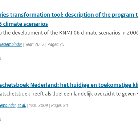
ies transformation tool: description of the program t
 climate scenarios
to the development of the KNMI’06 climate scenarios in 2006
Bessembinder
| Year: 2012 | Pages: 75
n
schetsboek Nederland: het huidige en toekomstige k
atschetsboek heeft als doel een landelijk overzicht te geven 
sembinder
,
et al.
| Year: 2009 | Pages: 84
n