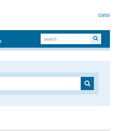
English
I