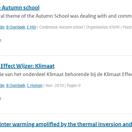
 Autumn school
ral theme of the Autumn School was dealing with and communi
der
,
B Overbeek
,
E Min
| Conference: Autumn school | Organisation: KNMI | Place: 
n
Effect Wijzer: Klimaat
sie van het onderdeel Klimaat behorende bij de Klimaat Effe
der
,
B Overbeek
,
C Homan
| Year: 2010 | Pages: 0
n
winter warming amplified by the thermal inversion and