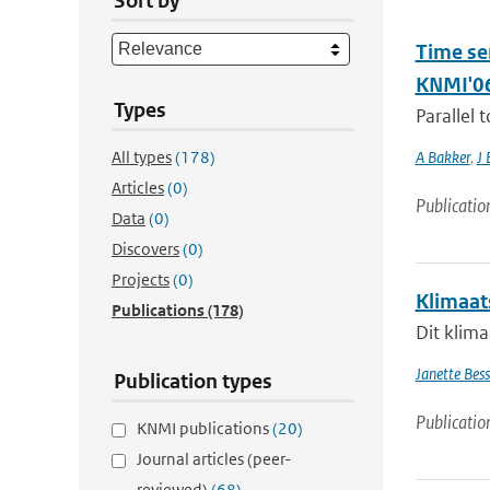
Sort by
Time ser
KNMI'06
Types
Parallel 
All types
(178)
A Bakker
,
J 
Articles
(0)
Publicatio
Data
(0)
Discovers
(0)
Projects
(0)
Klimaat
Publications
(178)
Dit klima
Janette Bes
Publication types
Publicatio
KNMI publications
(20)
Journal articles (peer-
reviewed)
(68)