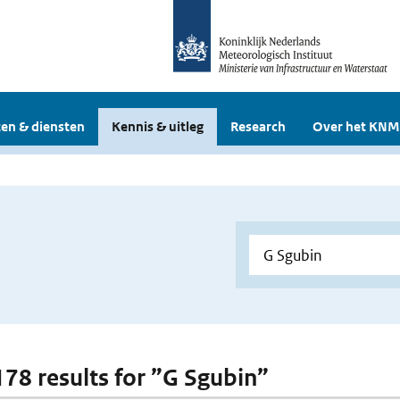
en & diensten
Kennis & uitleg
Research
Over het KNM
 178 results for ”G Sgubin”