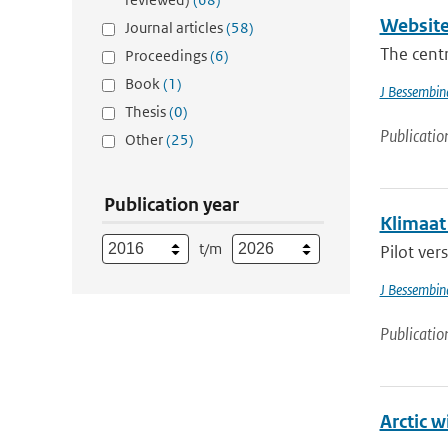
Website
Journal articles
(58)
The cent
Proceedings
(6)
Book
(1)
J Bessembin
Thesis
(0)
Publicatio
Other
(25)
Publication year
Klimaat 
t/m
Pilot ver
J Bessembin
Publicatio
Arctic 