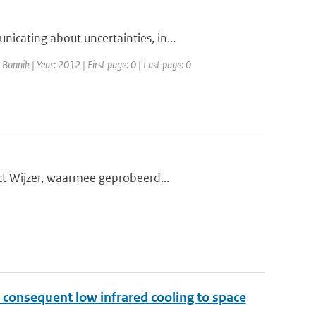
cating about uncertainties, in...
Bunnik | Year: 2012 | First page: 0 | Last page: 0
ct Wijzer, waarmee geprobeerd...
 consequent low infrared cooling to space