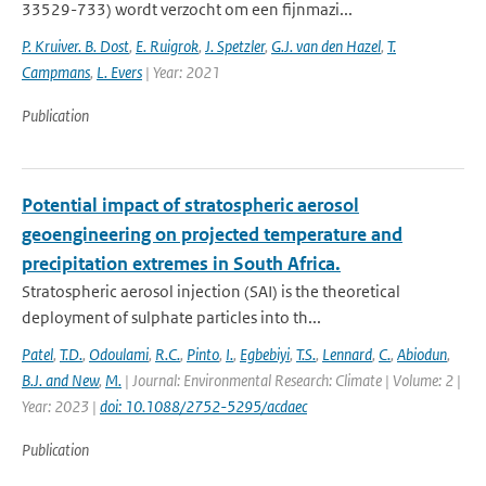
33529-733) wordt verzocht om een fijnmazi...
P. Kruiver. B. Dost
,
E. Ruigrok
,
J. Spetzler
,
G.J. van den Hazel
,
T.
Campmans
,
L. Evers
| Year: 2021
Publication
Potential impact of stratospheric aerosol
geoengineering on projected temperature and
precipitation extremes in South Africa.
Stratospheric aerosol injection (SAI) is the theoretical
deployment of sulphate particles into th...
Patel
,
T.D.
,
Odoulami
,
R.C.
,
Pinto
,
I.
,
Egbebiyi
,
T.S.
,
Lennard
,
C.
,
Abiodun
,
B.J. and New
,
M.
| Journal: Environmental Research: Climate | Volume: 2 |
Year: 2023 |
doi: 10.1088/2752-5295/acdaec
Publication