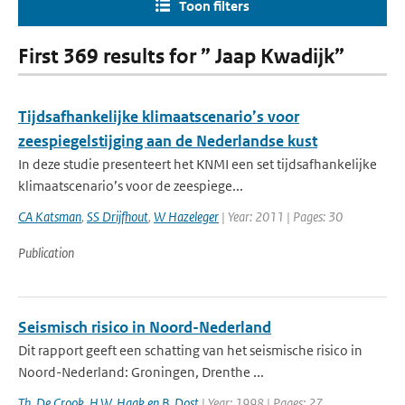
Toon filters
First 369 results for ” Jaap Kwadijk”
Tijdsafhankelijke klimaatscenario’s voor
zeespiegelstijging aan de Nederlandse kust
In deze studie presenteert het KNMI een set tijdsafhankelijke
klimaatscenario’s voor de zeespiege...
CA Katsman
,
SS Drijfhout
,
W Hazeleger
| Year: 2011 | Pages: 30
Publication
Seismisch risico in Noord-Nederland
Dit rapport geeft een schatting van het seismische risico in
Noord-Nederland: Groningen, Drenthe ...
Th. De Crook
,
H.W. Haak en B. Dost
| Year: 1998 | Pages: 27