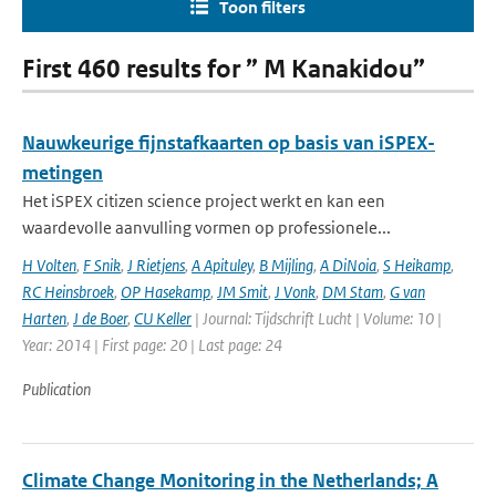
Toon filters
First 460 results for ” M Kanakidou”
Nauwkeurige fijnstafkaarten op basis van iSPEX-
metingen
Het iSPEX citizen science project werkt en kan een
waardevolle aanvulling vormen op professionele...
H Volten
,
F Snik
,
J Rietjens
,
A Apituley
,
B Mijling
,
A DiNoia
,
S Heikamp
,
RC Heinsbroek
,
OP Hasekamp
,
JM Smit
,
J Vonk
,
DM Stam
,
G van
Harten
,
J de Boer
,
CU Keller
| Journal: Tijdschrift Lucht | Volume: 10 |
Year: 2014 | First page: 20 | Last page: 24
Publication
Climate Change Monitoring in the Netherlands; A