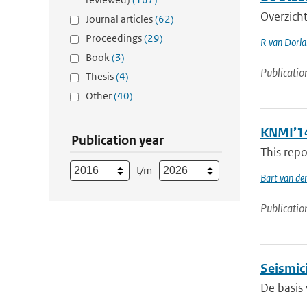
Overzicht
Journal articles
(62)
Proceedings
(29)
R van Dorl
Book
(3)
Publicatio
Thesis
(4)
Other
(40)
KNMI’14
Publication year
This repo
t/m
Bart van de
Publicatio
Seismici
De basis 