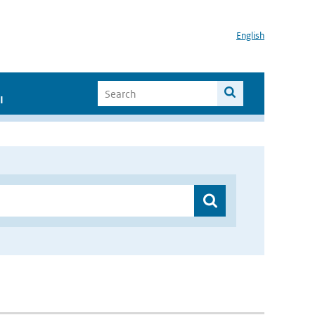
English
I