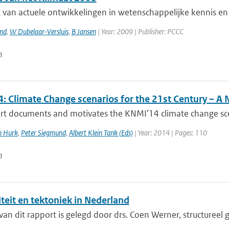
 van actuele ontwikkelingen in wetenschappelijke kennis en 
and
,
W Dubelaar-Versluis
,
B Jansen
| Year: 2009 | Publisher: PCCC
n
: Climate Change scenarios for the 21st Century – A 
rt documents and motivates the KNMI’14 climate change scena
n Hurk
,
Peter Siegmund
,
Albert Klein Tank (Eds)
| Year: 2014 | Pages: 110
n
teit en tektoniek in Nederland
van dit rapport is gelegd door drs. Coen Werner, structureel