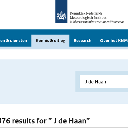
en & diensten
Kennis & uitleg
Research
Over het KNM
376 results for ” J de Haan”