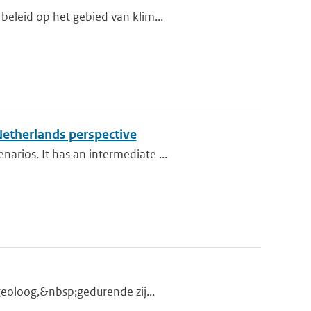
beleid op het gebied van klim...
Netherlands perspective
rios. It has an intermediate ...
 geoloog,&nbsp;gedurende zij...