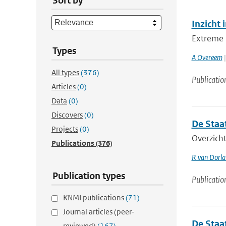
Sort by
Inzicht 
Extreme n
Types
A Overeem
|
All types
(376)
Publicatio
Articles
(0)
Data
(0)
Discovers
(0)
De Staa
Projects
(0)
Overzicht
Publications
(376)
R van Dorl
Publication types
Publicatio
KNMI publications
(71)
Journal articles (peer-
De Staa
reviewed)
(167)