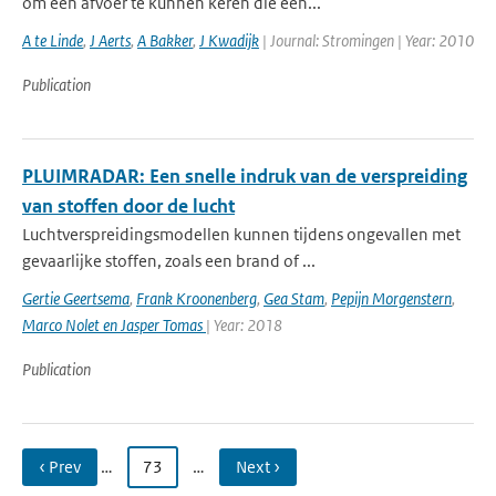
om een afvoer te kunnen keren die een...
A te Linde
,
J Aerts
,
A Bakker
,
J Kwadijk
| Journal: Stromingen | Year: 2010
Publication
PLUIMRADAR: Een snelle indruk van de verspreiding
van stoffen door de lucht
Luchtverspreidingsmodellen kunnen tijdens ongevallen met
gevaarlijke stoffen, zoals een brand of ...
Gertie Geertsema
,
Frank Kroonenberg
,
Gea Stam
,
Pepijn Morgenstern
,
Marco Nolet en Jasper Tomas
| Year: 2018
Publication
‹ Prev
…
73
…
Next ›