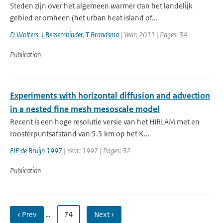
Steden zijn over het algemeen warmer dan het landelijk
gebied er omheen (het urban heat island of...
D Wolters
,
J Bessembinder
,
T Brandsma
| Year: 2011 | Pages: 34
Publication
Experiments with horizontal diffusion and advection
in a nested fine mesh mesoscale model
Recent is een hoge resolutie versie van het HIRLAM met en
roosterpuntsafstand van 5.5 km op het K...
EIF de Bruijn 1997
| Year: 1997 | Pages: 32
Publication
‹ Prev
…
74
Next ›