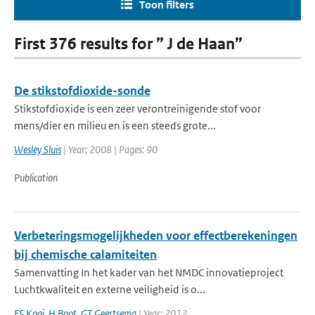
Toon filters
First 376 results for ” J de Haan”
De stikstofdioxide-sonde
Stikstofdioxide is een zeer verontreinigende stof voor
mens/dier en milieu en is een steeds grote...
Wesley Sluis
| Year: 2008 | Pages: 90
Publication
Verbeteringsmogelijkheden voor effectberekeningen
bij chemische calamiteiten
Samenvatting In het kader van het NMDC innovatieproject
Luchtkwaliteit en externe veiligheid is o...
ES Kooi
,
H Boot
,
GT Geertsema
| Year: 2012