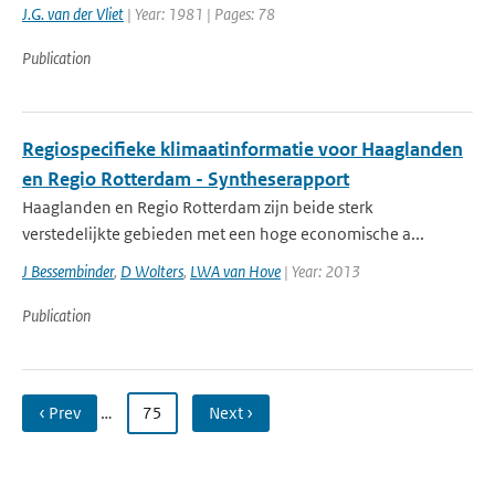
J.G. van der Vliet
| Year: 1981 | Pages: 78
Publication
Regiospecifieke klimaatinformatie voor Haaglanden
en Regio Rotterdam - Syntheserapport
Haaglanden en Regio Rotterdam zijn beide sterk
verstedelijkte gebieden met een hoge economische a...
J Bessembinder
,
D Wolters
,
LWA van Hove
| Year: 2013
Publication
‹ Prev
…
75
Next ›