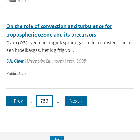
Publication
On the role of convection and turbulence for
tropospheric ozone and its precursors
Ozon (O3) is een belangrijk sporengas in de troposfeer : het is
een broeikasgas, het is giftig vo...
DJL Olivie
| University: Eindhoven | Year: 2005
Publication
‹ Prev
…
753
…
Next ›