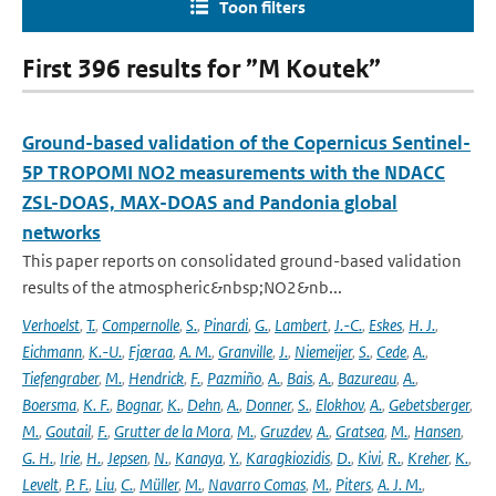
Toon filters
First 396 results for ”M Koutek”
Ground-based validation of the Copernicus Sentinel-
5P TROPOMI NO2 measurements with the NDACC
ZSL-DOAS, MAX-DOAS and Pandonia global
networks
This paper reports on consolidated ground-based validation
results of the atmospheric&nbsp;NO2&nb...
Verhoelst
,
T.
,
Compernolle
,
S.
,
Pinardi
,
G.
,
Lambert
,
J.-C.
,
Eskes
,
H. J.
,
Eichmann
,
K.-U.
,
Fjæraa
,
A. M.
,
Granville
,
J.
,
Niemeijer
,
S.
,
Cede
,
A.
,
Tiefengraber
,
M.
,
Hendrick
,
F.
,
Pazmiño
,
A.
,
Bais
,
A.
,
Bazureau
,
A.
,
Boersma
,
K. F.
,
Bognar
,
K.
,
Dehn
,
A.
,
Donner
,
S.
,
Elokhov
,
A.
,
Gebetsberger
,
M.
,
Goutail
,
F.
,
Grutter de la Mora
,
M.
,
Gruzdev
,
A.
,
Gratsea
,
M.
,
Hansen
,
G. H.
,
Irie
,
H.
,
Jepsen
,
N.
,
Kanaya
,
Y.
,
Karagkiozidis
,
D.
,
Kivi
,
R.
,
Kreher
,
K.
,
Levelt
,
P. F.
,
Liu
,
C.
,
Müller
,
M.
,
Navarro Comas
,
M.
,
Piters
,
A. J. M.
,