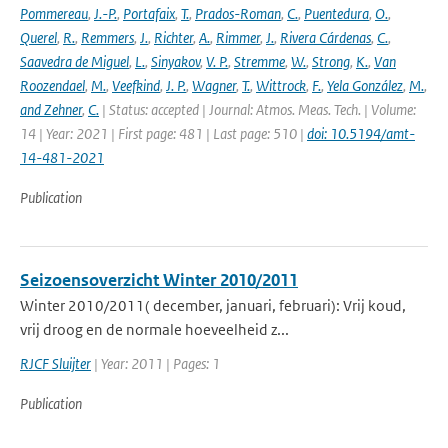
Pommereau
,
J.-P.
,
Portafaix
,
T.
,
Prados-Roman
,
C.
,
Puentedura
,
O.
,
Querel
,
R.
,
Remmers
,
J.
,
Richter
,
A.
,
Rimmer
,
J.
,
Rivera Cárdenas
,
C.
,
Saavedra de Miguel
,
L.
,
Sinyakov
,
V. P.
,
Stremme
,
W.
,
Strong
,
K.
,
Van
Roozendael
,
M.
,
Veefkind
,
J. P.
,
Wagner
,
T.
,
Wittrock
,
F.
,
Yela González
,
M.
,
and Zehner
,
C.
| Status: accepted | Journal: Atmos. Meas. Tech. | Volume:
14 | Year: 2021 | First page: 481 | Last page: 510 |
doi: 10.5194/amt-
14-481-2021
Publication
Seizoensoverzicht Winter 2010/2011
Winter 2010/2011( december, januari, februari): Vrij koud,
vrij droog en de normale hoeveelheid z...
RJCF Sluijter
| Year: 2011 | Pages: 1
Publication