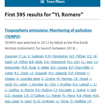
Toon filters
First 395 results for ”YL Romero”
Tropospheric emissions: Monitoring of pollution
(TEMPO)
TEMPO was selected in 2012 by NASA as the first Earth
Venture Instrument, for launch between 2018...
Zoogman
,
P.; Liu
,
X.; Suleiman
,
R.M.; Pennington
,
W.F.; Flittner
,
D.E.; Al-
Saadi
,
J.A.; Hilton
,
B.B.; Nicks
,
D.K.; Newchurch
,
M.J.; Carr
,
J.L.; Janz
,
S.J.;
Andraschko
,
M.R.; Arola
,
A.; Baker
,
B.D.; Canova
,
B.P.; Chan Miller
,
C.;
Cohen
,
R.C.; Davis
,
J.E.; Dussault
,
M.E.; Edwards
,
D.P.; Fishman
,
J.;
Ghulam
,
A.; González Abad
,
G.; Grutter
,
M.; Herman
,
J.R.; Houck
,
J.;
Jacob
,
D.J.; Joiner
,
J.; Kerridge
,
B.J.; Kim
,
J.; Krotkov
,
N.A.; Lamsal
,
L.; Li
,
C.; Lindfors
,
A.; Martin
,
R.V.; McElroy
,
C.T.; McLinden
,
C.; Natraj
,
V.; Neil
,
D.O.; Nowlan
,
C.R.; O׳Sullivan
,
E.J.; Palmer
,
P.I.; Pierce
,
R.B.; Pippin
,
M.R.;
Saiz-Lopez
,
A.; Spurr
,
R.J.D.; Szykman
,
J.J.; Torres
,
O.; Veefkind
,
J.P.;