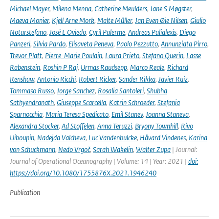
Michael Mayer
,
Milena Menna
,
Catherine Meulders
,
Jane S Møgster
,
Maeva Monier
,
Kjell Arne Mork
,
Malte Müller
,
Jan Even Øie Nilsen
,
Giulio
Notarstefano
,
José L Oviedo
,
Cyril Palerme
,
Andreas Palialexis
,
Diego
Panzeri
,
Silvia Pardo
,
Elisaveta Peneva
,
Paolo Pezzutto
,
Annunziata Pirro
,
Trevor Platt
,
Pierre-Marie Poulain
,
Laura Prieto
,
Stefano Querin
,
Lasse
Rabenstein
,
Roshin P Raj
,
Urmas Raudsepp
,
Marco Reale
,
Richard
Renshaw
,
Antonio Ricchi
,
Robert Ricker
,
Sander Rikka
,
Javier Ruiz
,
Tommaso Russo
,
Jorge Sanchez
,
Rosalia Santoleri
,
Shubha
Sathyendranath
,
Giuseppe Scarcella
,
Katrin Schroeder
,
Stefania
Sparnocchia
,
Maria Teresa Spedicato
,
Emil Stanev
,
Joanna Staneva
,
Alexandra Stocker
,
Ad Stoffelen
,
Anna Teruzzi
,
Bryony Townhill
,
Rivo
Uiboupin
,
Nadejda Valcheva
,
Luc Vandenbulcke
,
Håvard Vindenes
,
Karina
von Schuckmann
,
Nedo Vrgoč
,
Sarah Wakelin
,
Walter Zupa
| Journal:
Journal of Operational Oceanography | Volume: 14 | Year: 2021 |
doi:
https://doi.org/10.1080/1755876X.2021.1946240
Publication