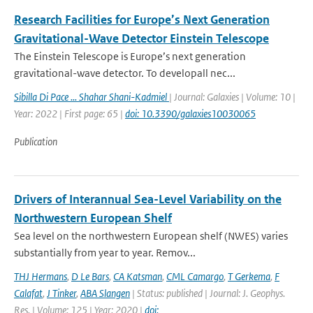
Research Facilities for Europe’s Next Generation
Gravitational-Wave Detector Einstein Telescope
The Einstein Telescope is Europe’s next generation
gravitational-wave detector. To developall nec...
Sibilla Di Pace ... Shahar Shani-Kadmiel
| Journal: Galaxies | Volume: 10 |
Year: 2022 | First page: 65 |
doi: 10.3390/galaxies10030065
Publication
Drivers of Interannual Sea-Level Variability on the
Northwestern European Shelf
Sea level on the northwestern European shelf (NWES) varies
substantially from year to year. Remov...
THJ Hermans
,
D Le Bars
,
CA Katsman
,
CML Camargo
,
T Gerkema
,
F
Calafat
,
J Tinker
,
ABA Slangen
| Status: published | Journal: J. Geophys.
Res. | Volume: 125 | Year: 2020 |
doi: