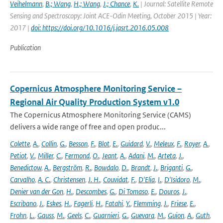
Veihelmann
,
B.; Wang
,
H.; Wang
,
J.; Chance
,
K.
| Journal: Satellite Remote
Sensing and Spectroscopy: Joint ACE-Odin Meeting, October 2015 | Year:
2017 |
doi: https://doi.org/10.1016/j.jqsrt.2016.05.008
Publication
Copernicus Atmosphere Monitoring Service –
Regional Air Quality Production System v1.0
The Copernicus Atmosphere Monitoring Service (CAMS)
delivers a wide range of free and open produc...
Colette
,
A.
,
Collin
,
G.
,
Besson
,
F.
,
Blot
,
E.
,
Guidard
,
V.
,
Meleux
,
F.
,
Royer
,
A.
,
Petiot
,
V.
,
Miller
,
C.
,
Fermond
,
O.
,
Jeant
,
A.
,
Adani
,
M.
,
Arteta
,
J.
,
Benedictow
,
A.
,
Bergström
,
R.
,
Bowdalo
,
D.
,
Brandt
,
J.
,
Briganti
,
G.
,
Carvalho
,
A. C.
,
Christensen
,
J. H.
,
Couvidat
,
F.
,
D'Elia
,
I.
,
D'Isidoro
,
M.
,
Denier van der Gon
,
H.
,
Descombes
,
G.
,
Di Tomaso
,
E.
,
Douros
,
J.
,
Escribano
,
J.
,
Eskes
,
H.
,
Fagerli
,
H.
,
Fatahi
,
Y.
,
Flemming
,
J.
,
Friese
,
E.
,
Frohn
,
L.
,
Gauss
,
M.
,
Geels
,
C.
,
Guarnieri
,
G.
,
Guevara
,
M.
,
Guion
,
A.
,
Guth
,