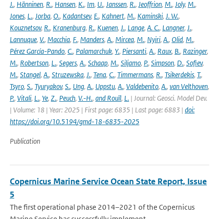
J.
,
Hänninen
,
R.
,
Hansen
,
K.
,
Im
,
U.
,
Janssen
,
R.
,
Jeoffrion
,
M.
,
Joly
,
M.
,
Jones
,
L.
,
Jorba
,
O.
,
Kadantsev
,
E.
,
Kahnert
,
M.
,
Kaminski
,
J. W.
,
Kouznetsov
,
R.
,
Kranenburg
,
R.
,
Kuenen
,
J.
,
Lange
,
A. C.
,
Langner
,
J.
,
Lannuque
,
V.
,
Macchia
,
F.
,
Manders
,
A.
,
Mircea
,
M.
,
Nyiri
,
A.
,
Olid
,
M.
,
Pérez García-Pando
,
C.
,
Palamarchuk
,
Y.
,
Piersanti
,
A.
,
Raux
,
B.
,
Razinger
,
M.
,
Robertson
,
L.
,
Segers
,
A.
,
Schaap
,
M.
,
Siljamo
,
P.
,
Simpson
,
D.
,
Sofiev
,
M.
,
Stangel
,
A.
,
Struzewska
,
J.
,
Tena
,
C.
,
Timmermans
,
R.
,
Tsikerdekis
,
T.
,
Tsyro
,
S.
,
Tyuryakov
,
S.
,
Ung
,
A.
,
Uppstu
,
A.
,
Valdebenito
,
A.
,
van Velthoven
,
P.
,
Vitali
,
L.
,
Ye
,
Z.
,
Peuch
,
V.-H.
,
and Rouïl
,
L.
| Journal: Geosci. Model Dev.
| Volume: 18 | Year: 2025 | First page: 6835 | Last page: 6883 |
doi:
https://doi.org/10.5194/gmd-18-6835-2025
Publication
Copernicus Marine Service Ocean State Report, Issue
5
The first operational phase 2014–2021 of the Copernicus
Marine Service has successfully implement...