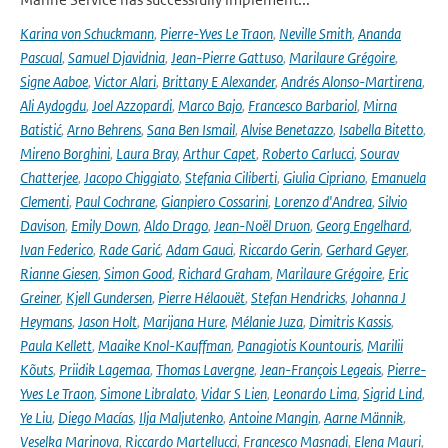
Karina von Schuckmann
,
Pierre-Yves Le Traon
,
Neville Smith
,
Ananda
Pascual
,
Samuel Djavidnia
,
Jean-Pierre Gattuso
,
Marilaure Grégoire
,
Signe Aaboe
,
Victor Alari
,
Brittany E Alexander
,
Andrés Alonso-Martirena
,
Ali Aydogdu
,
Joel Azzopardi
,
Marco Bajo
,
Francesco Barbariol
,
Mirna
Batistić
,
Arno Behrens
,
Sana Ben Ismail
,
Alvise Benetazzo
,
Isabella Bitetto
,
Mireno Borghini
,
Laura Bray
,
Arthur Capet
,
Roberto Carlucci
,
Sourav
Chatterjee
,
Jacopo Chiggiato
,
Stefania Ciliberti
,
Giulia Cipriano
,
Emanuela
Clementi
,
Paul Cochrane
,
Gianpiero Cossarini
,
Lorenzo d'Andrea
,
Silvio
Davison
,
Emily Down
,
Aldo Drago
,
Jean-Noël Druon
,
Georg Engelhard
,
Ivan Federico
,
Rade Garić
,
Adam Gauci
,
Riccardo Gerin
,
Gerhard Geyer
,
Rianne Giesen
,
Simon Good
,
Richard Graham
,
Marilaure Grégoire
,
Eric
Greiner
,
Kjell Gundersen
,
Pierre Hélaouët
,
Stefan Hendricks
,
Johanna J
Heymans
,
Jason Holt
,
Marijana Hure
,
Mélanie Juza
,
Dimitris Kassis
,
Paula Kellett
,
Maaike Knol-Kauffman
,
Panagiotis Kountouris
,
Marilii
Kõuts
,
Priidik Lagemaa
,
Thomas Lavergne
,
Jean-François Legeais
,
Pierre-
Yves Le Traon
,
Simone Libralato
,
Vidar S Lien
,
Leonardo Lima
,
Sigrid Lind
,
Ye Liu
,
Diego Macías
,
Ilja Maljutenko
,
Antoine Mangin
,
Aarne Männik
,
Veselka Marinova
,
Riccardo Martellucci
,
Francesco Masnadi
,
Elena Mauri
,