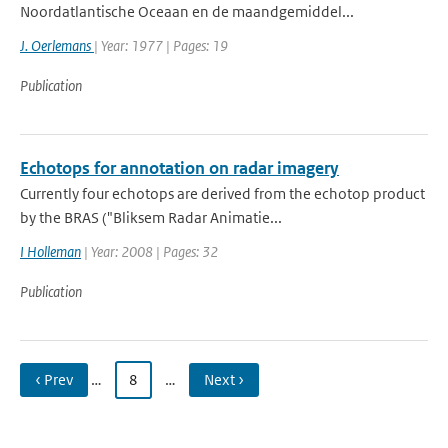
Noordatlantische Oceaan en de maandgemiddel...
J. Oerlemans
| Year: 1977 | Pages: 19
Publication
Echotops for annotation on radar imagery
Currently four echotops are derived from the echotop product
by the BRAS ("Bliksem Radar Animatie...
I Holleman
| Year: 2008 | Pages: 32
Publication
‹ Prev
…
8
…
Next ›