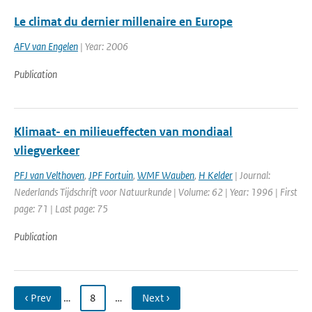
Le climat du dernier millenaire en Europe
AFV van Engelen
| Year: 2006
Publication
Klimaat- en milieueffecten van mondiaal
vliegverkeer
PFJ van Velthoven
,
JPF Fortuin
,
WMF Wauben
,
H Kelder
| Journal:
Nederlands Tijdschrift voor Natuurkunde | Volume: 62 | Year: 1996 | First
page: 71 | Last page: 75
Publication
‹ Prev
…
8
…
Next ›