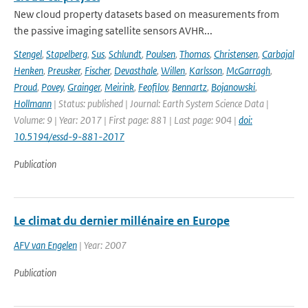
New cloud property datasets based on measurements from
the passive imaging satellite sensors AVHR...
Stengel
,
Stapelberg
,
Sus
,
Schlundt
,
Poulsen
,
Thomas
,
Christensen
,
Carbajal
Henken
,
Preusker
,
Fischer
,
Devasthale
,
Willen
,
Karlsson
,
McGarragh
,
Proud
,
Povey
,
Grainger
,
Meirink
,
Feofilov
,
Bennartz
,
Bojanowski
,
Hollmann
| Status: published | Journal: Earth System Science Data |
Volume: 9 | Year: 2017 | First page: 881 | Last page: 904 |
doi:
10.5194/essd-9-881-2017
Publication
Le climat du dernier millénaire en Europe
AFV van Engelen
| Year: 2007
Publication