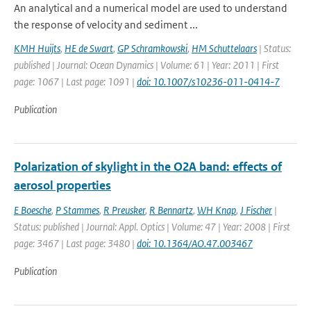
An analytical and a numerical model are used to understand
the response of velocity and sediment ...
KMH Huijts
,
HE de Swart
,
GP Schramkowski
,
HM Schuttelaars
| Status:
published | Journal: Ocean Dynamics | Volume: 61 | Year: 2011 | First
page: 1067 | Last page: 1091 |
doi: 10.1007/s10236-011-0414-7
Publication
Polarization of skylight in the O2A band: effects of
aerosol properties
E Boesche
,
P Stammes
,
R Preusker
,
R Bennartz
,
WH Knap
,
J Fischer
|
Status: published | Journal: Appl. Optics | Volume: 47 | Year: 2008 | First
page: 3467 | Last page: 3480 |
doi: 10.1364/AO.47.003467
Publication