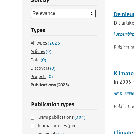
Sort by
De nieu
Dit artik
Types
j Bessembin
All types
(2023)
Publicatio
Articles
(0)
Data
(0)
Discovers
(0)
Klimato
Projects
(0)
In 2006 
Publications
(2023)
AMR Bakke
Publication types
Publicatio
KNMI publications
(304)
Journal articles (peer-
Climate 
reviewed)
(817)