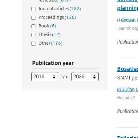
plannin
Journal articles
(582)
Proceedings
(126)
H Goossen
,
Book
(6)
Journal: Re
Thesis
(12)
Publicatio
Other
(176)
Publication year
Bosatla
t/m
KNMI per
RJ Sluijter
,
C
Noordhoff
Publicatio