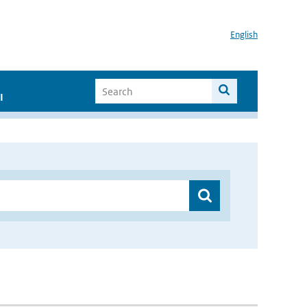
English
I