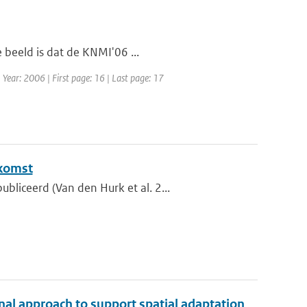
e beeld is dat de KNMI'06 ...
| Year: 2006 | First page: 16 | Last page: 17
ekomst
liceerd (Van den Hurk et al. 2...
nal approach to support spatial adaptation