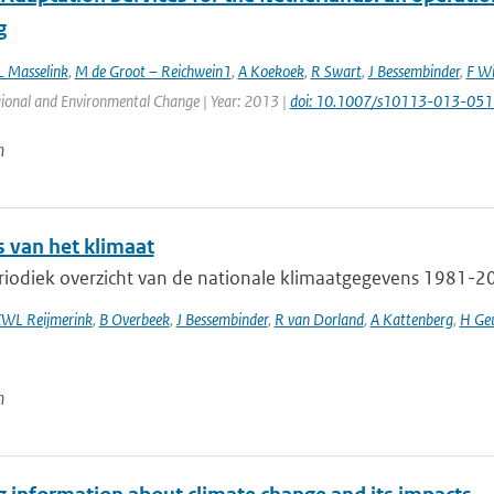
g
L Masselink
,
M de Groot – Reichwein1
,
A Koekoek
,
R Swart
,
J Bessembinder
,
F Wi
gional and Environmental Change | Year: 2013 |
doi: 10.1007/s10113-013-051
n
s van het klimaat
iodiek overzicht van de nationale klimaatgegevens 1981-201
WL Reijmerink
,
B Overbeek
,
J Bessembinder
,
R van Dorland
,
A Kattenberg
,
H Geu
n