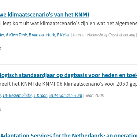
we klimaatscenario's van het KNMI
el legt kort uit wat klimaatscenario's zijn en wat het algemen
der
,
A Klein Tank
,
B van den Hurk
,
F Keller
| Journal: Nieuwsbrief Crisisbeheersing 
n
logisch standaardjaar op dagbasis voor heden en to
heeft het KNMI de KNMI’06 klimaatscenario’s voor 2050 gepub
r
,
JJE Bessembinder
,
T Kroon
,
BJJM van den Hurk
| Year: 2009
n
Adaptation Services for the Netherlands: an operatio