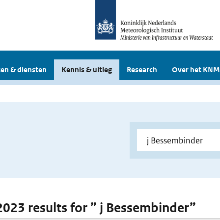
en & diensten
Kennis & uitleg
Research
Over het KNM
 2023 results for ” j Bessembinder”