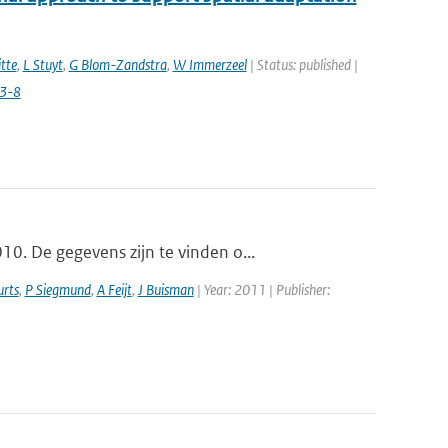
tte
,
L Stuyt
,
G Blom-Zandstra
,
W Immerzeel
| Status: published |
3-8
0. De gegevens zijn te vinden o...
rts
,
P Siegmund
,
A Feijt
,
J Buisman
| Year: 2011 | Publisher: