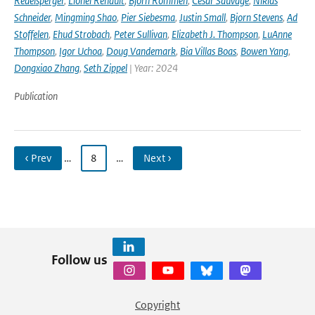
Redelsperger
,
Lionel Renault
,
Björn Rommen
,
Cesar Sauvage
,
Niklas
Schneider
,
Mingming Shao
,
Pier Siebesma
,
Justin Small
,
Bjorn Stevens
,
Ad
Stoffelen
,
Ehud Strobach
,
Peter Sullivan
,
Elizabeth J. Thompson
,
LuAnne
Thompson
,
Igor Uchoa
,
Doug Vandemark
,
Bia Villas Boas
,
Bowen Yang
,
Dongxiao Zhang
,
Seth Zippel
| Year: 2024
Publication
‹ Prev
…
8
…
Next ›
Follow us
Copyright