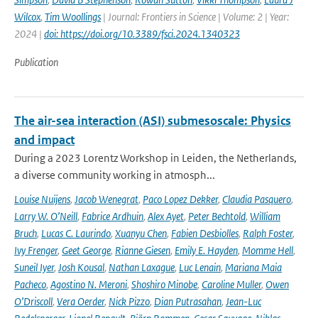
Wilcox
,
Tim Woollings
| Journal: Frontiers in Science | Volume: 2 | Year:
2024 |
doi: https://doi.org/10.3389/fsci.2024.1340323
Publication
The air-sea interaction (ASI) submesoscale: Physics
and impact
During a 2023 Lorentz Workshop in Leiden, the Netherlands,
a diverse community working in atmosph...
Louise Nuijens
,
Jacob Wenegrat
,
Paco Lopez Dekker
,
Claudia Pasquero
,
Larry W. O’Neill
,
Fabrice Ardhuin
,
Alex Ayet
,
Peter Bechtold
,
William
Bruch
,
Lucas C. Laurindo
,
Xuanyu Chen
,
Fabien Desbiolles
,
Ralph Foster
,
Ivy Frenger
,
Geet George
,
Rianne Giesen
,
Emily E. Hayden
,
Momme Hell
,
Suneil Iyer
,
Josh Kousal
,
Nathan Laxague
,
Luc Lenain
,
Mariana Maia
Pacheco
,
Agostino N. Meroni
,
Shoshiro Minobe
,
Caroline Muller
,
Owen
O’Driscoll
,
Vera Oerder
,
Nick Pizzo
,
Dian Putrasahan
,
Jean-Luc