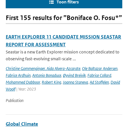
Toon filters
First 155 results for ”Boniface O. Fosu*”
EARTH EXPLORER 11 CANDIDATE MISSION SEASTAR
REPORT FOR ASSESSMENT
Seastar is a new Earth Explorer mission concept dedicated to
observing fast-evolving small-scale ...
Christine Gommenginger. Aida Alvera-Azcarate
,
Ole Baltazar Andersen
,
Fabrice Ardhuin
,
Antonio Bonaduce
,
Øyvind Breivik
,
Fabrice Collard
,
Mohammed Dabboor
,
Robert King
,
Joanna Staneva
,
Ad Stoffelen
,
David
Woolf
| Year: 2023
Publication
Global Climate