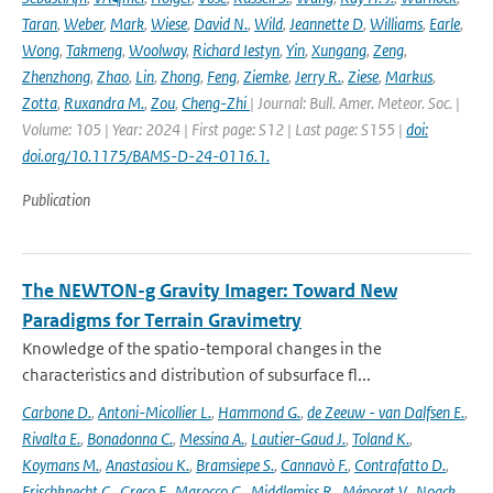
Taran
,
Weber
,
Mark
,
Wiese
,
David N.
,
Wild
,
Jeannette D
,
Williams
,
Earle
,
Wong
,
Takmeng
,
Woolway
,
Richard Iestyn
,
Yin
,
Xungang
,
Zeng
,
Zhenzhong
,
Zhao
,
Lin
,
Zhong
,
Feng
,
Ziemke
,
Jerry R.
,
Ziese
,
Markus
,
Zotta
,
Ruxandra M.
,
Zou
,
Cheng-Zhi
| Journal: Bull. Amer. Meteor. Soc. |
Volume: 105 | Year: 2024 | First page: S12 | Last page: S155 |
doi:
doi.org/10.1175/BAMS-D-24-0116.1.
Publication
The NEWTON-g Gravity Imager: Toward New
Paradigms for Terrain Gravimetry
Knowledge of the spatio-temporal changes in the
characteristics and distribution of subsurface fl...
Carbone D.
,
Antoni-Micollier L.
,
Hammond G.
,
de Zeeuw - van Dalfsen E.
,
Rivalta E.
,
Bonadonna C.
,
Messina A.
,
Lautier-Gaud J.
,
Toland K.
,
Koymans M.
,
Anastasiou K.
,
Bramsiepe S.
,
Cannavò F.
,
Contrafatto D.
,
Frischknecht C.
,
Greco F.
,
Marocco G.
,
Middlemiss R.
,
Ménoret V.
,
Noack