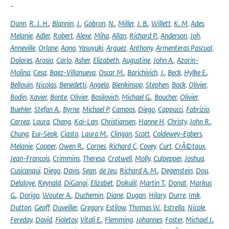
-
Dunn
,
R. J. H.
,
Blannin
,
J.
,
Gobron
,
N.
,
Miller
,
J. B.
,
Willett
,
K. M
,
Ades
,
Melanie
,
Adler
,
Robert
,
Alexe
,
Miha
,
Allan
,
Richard P.
,
Anderson
,
Joh
,
Anneville
,
Orlane
,
Aono
,
Yasuyuki
,
Arguez
,
Anthony
,
Armenteras Pascual
,
Dolores
,
Arosio
,
Carlo
,
Asher
,
Elizabeth
,
Augustine
,
John A.
,
Azorin-
Molina
,
Cesa
,
Baez-Villanueva
,
Oscar M.
,
Barichivich
,
J.
,
Beck
,
Hylke E.
,
Bellouin
,
Nicolas
,
Benedetti
,
Angela
,
Blenkinsop
,
Stephen
,
Bock
,
Olivier
,
Bodin
,
Xavier
,
Bonte
,
Olivier
,
Bosilovich
,
Michael G.
,
Boucher
,
Olivier
,
Buehler
,
Stefan A.
,
Byrne
,
Michael P
,
Campos
,
Diego
,
Cappucci
,
Fabrizio
,
Carrea
,
Laura
,
Chang
,
Kai-Lan
,
Christiansen
,
Hanne H
,
Christy
,
John R.
,
Chung
,
Eui-Seok
,
Ciasto
,
Laura M.
,
Clingan
,
Scott
,
Coldewey-Egbers
,
Melanie
,
Cooper
,
Owen R.
,
Cornes
,
Richard C
,
Covey
,
Curt
,
CrÃ©taux
,
Jean-Francois
,
Crimmins
,
Theresa
,
Crotwell
,
Molly
,
Culpepper
,
Joshua
,
Cusicanqui
,
Diego
,
Davis
,
Sean
,
de Jeu
,
Richard A. M.
,
Degenstein
,
Dou
,
Delaloye
,
Reynald
,
DiGangi
,
Elizabet
,
Dokulil
,
Martin T.
,
Donat
,
Markus
G.
,
Dorigo
,
Wouter A.
,
Duchemin
,
Diane
,
Dugan
,
Hilary
,
Durre
,
Imk
,
Dutton
,
Geoff
,
Duveiller
,
Gregory
,
Estilow
,
Thomas W.
,
Estrella
,
Nicole
,
Fereday
,
David
,
Fioletov
,
Vitali E.
,
Flemming
,
Johannes
,
Foster
,
Michael J.
,