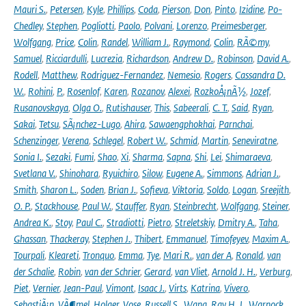
Mauri S.
,
Petersen
,
Kyle
,
Phillips
,
Coda
,
Pierson
,
Don
,
Pinto
,
Izidine
,
Po-
Chedley
,
Stephen
,
Pogliotti
,
Paolo
,
Polvani
,
Lorenzo
,
Preimesberger
,
Wolfgang
,
Price
,
Colin
,
Randel
,
William J.
,
Raymond
,
Colin
,
RÃ©my
,
Samuel
,
Ricciardulli
,
Lucrezia
,
Richardson
,
Andrew D.
,
Robinson
,
David A.
,
Rodell
,
Matthew
,
Rodriguez-Fernandez
,
Nemesio
,
Rogers
,
Cassandra D.
W.
,
Rohini
,
P.
,
Rosenlof
,
Karen
,
Rozanov
,
Alexei
,
RozkoÅ¡nÃ½
,
Jozef
,
Rusanovskaya
,
Olga O.
,
Rutishauser
,
This
,
Sabeerali
,
C. T.
,
Said
,
Ryan
,
Sakai
,
Tetsu
,
SÃ¡nchez-Lugo
,
Ahira
,
Sawaengphokhai
,
Parnchai
,
Schenzinger
,
Verena
,
Schlegel
,
Robert W.
,
Schmid
,
Martin
,
Seneviratne
,
Sonia I.
,
Sezaki
,
Fumi
,
Shao
,
Xi
,
Sharma
,
Sapna
,
Shi
,
Lei
,
Shimaraeva
,
Svetlana V.
,
Shinohara
,
Ryuichiro
,
Silow
,
Eugene A.
,
Simmons
,
Adrian J.
,
Smith
,
Sharon L.
,
Soden
,
Brian J.
,
Sofieva
,
Viktoria
,
Soldo
,
Logan
,
Sreejith
,
O. P.
,
Stackhouse
,
Paul W.
,
Stauffer
,
Ryan
,
Steinbrecht
,
Wolfgang
,
Steiner
,
Andrea K.
,
Stoy
,
Paul C.
,
Stradiotti
,
Pietro
,
Streletskiy
,
Dmitry A.
,
Taha
,
Ghassan
,
Thackeray
,
Stephen J.
,
Thibert
,
Emmanuel
,
Timofeyev
,
Maxim A.
,
Tourpali
,
Kleareti
,
Tronquo
,
Emma
,
Tye
,
Mari R.
,
van der A
,
Ronald
,
van
der Schalie
,
Robin
,
van der Schrier
,
Gerard
,
van Vliet
,
Arnold J. H.
,
Verburg
,
Piet
,
Vernier
,
Jean-Paul
,
Vimont
,
Isaac J.
,
Virts
,
Katrina
,
Vivero
,
SebastiÃ¡n
,
VÃ¶mel
,
Holger
,
Vose
,
Russell S.
,
Wang
,
Ray H. J.
,
Warnock
,