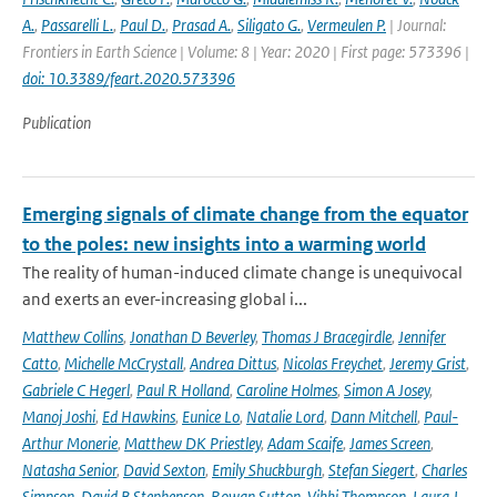
A.
,
Passarelli L.
,
Paul D.
,
Prasad A.
,
Siligato G.
,
Vermeulen P.
| Journal:
Frontiers in Earth Science | Volume: 8 | Year: 2020 | First page: 573396 |
doi: 10.3389/feart.2020.573396
Publication
Emerging signals of climate change from the equator
to the poles: new insights into a warming world
The reality of human-induced climate change is unequivocal
and exerts an ever-increasing global i...
Matthew Collins
,
Jonathan D Beverley
,
Thomas J Bracegirdle
,
Jennifer
Catto
,
Michelle McCrystall
,
Andrea Dittus
,
Nicolas Freychet
,
Jeremy Grist
,
Gabriele C Hegerl
,
Paul R Holland
,
Caroline Holmes
,
Simon A Josey
,
Manoj Joshi
,
Ed Hawkins
,
Eunice Lo
,
Natalie Lord
,
Dann Mitchell
,
Paul-
Arthur Monerie
,
Matthew DK Priestley
,
Adam Scaife
,
James Screen
,
Natasha Senior
,
David Sexton
,
Emily Shuckburgh
,
Stefan Siegert
,
Charles
Simpson
,
David B Stephenson
,
Rowan Sutton
,
Vikki Thompson
,
Laura J