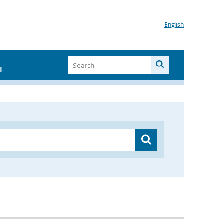
English
I