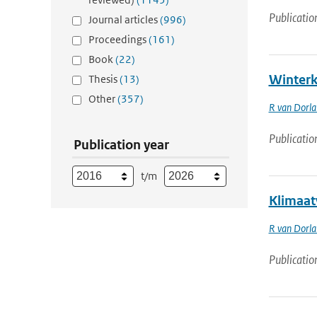
Publicatio
Journal articles
(996)
Proceedings
(161)
Book
(22)
Winterk
Thesis
(13)
Other
(357)
R van Dorl
Publicatio
Publication year
t/m
Klimaat
R van Dorl
Publicatio