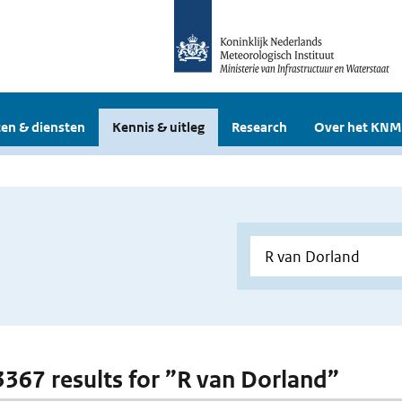
en & diensten
Kennis & uitleg
Research
Over het KNM
 3367 results for ”R van Dorland”