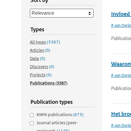
Sort by
Invloed 
R van Dorl
Types
Publicatio
All types
(3367)
Articles
(0)
Data
(0)
Waarom 
Discovers
(0)
Projects
(0)
R van Dorl
Publications
(3367)
Publicatio
Publication types
Het bro
KNMI publications
(673)
Journal articles (peer-
R van Dorl
reviewed)
(1145)