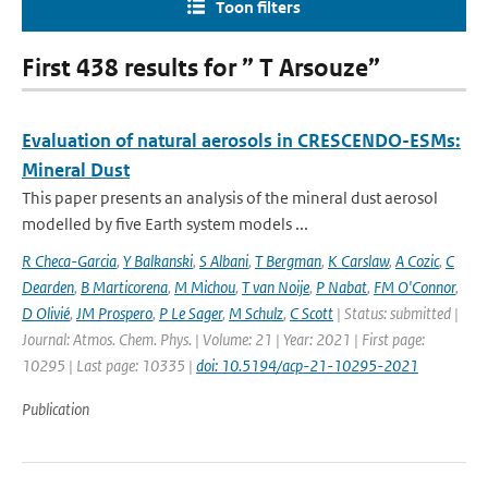
Toon filters
First 438 results for ” T Arsouze”
Evaluation of natural aerosols in CRESCENDO-ESMs:
Mineral Dust
This paper presents an analysis of the mineral dust aerosol
modelled by five Earth system models ...
R Checa-Garcia
,
Y Balkanski
,
S Albani
,
T Bergman
,
K Carslaw
,
A Cozic
,
C
Dearden
,
B Marticorena
,
M Michou
,
T van Noije
,
P Nabat
,
FM O'Connor
,
D Olivié
,
JM Prospero
,
P Le Sager
,
M Schulz
,
C Scott
| Status: submitted |
Journal: Atmos. Chem. Phys. | Volume: 21 | Year: 2021 | First page:
10295 | Last page: 10335 |
doi: 10.5194/acp-21-10295-2021
Publication