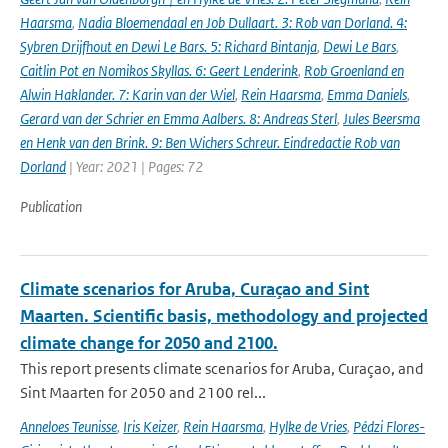
Haarsma
,
Nadia Bloemendaal en Job Dullaart. 3: Rob van Dorland. 4:
Sybren Drijfhout en Dewi Le Bars. 5: Richard Bintanja
,
Dewi Le Bars
,
Caitlin Pot en Nomikos Skyllas. 6: Geert Lenderink
,
Rob Groenland en
Alwin Haklander. 7: Karin van der Wiel
,
Rein Haarsma
,
Emma Daniels
,
Gerard van der Schrier en Emma Aalbers. 8: Andreas Sterl
,
Jules Beersma
en Henk van den Brink. 9: Ben Wichers Schreur. Eindredactie Rob van
Dorland
| Year: 2021 | Pages: 72
Publication
Climate scenarios for Aruba, Curaçao and Sint
Maarten. Scientific basis, methodology and projected
climate change for 2050 and 2100.
This report presents climate scenarios for Aruba, Curaçao, and
Sint Maarten for 2050 and 2100 rel...
Anneloes Teunisse
,
Iris Keizer
,
Rein Haarsma
,
Hylke de Vries
,
Pédzi Flores-