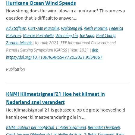
Hurricane Ocean Wind Speeds
How strong does the wind blow in a hurricane? This proves a
question that is difficult to answer,...
Ad Stoffelen
,
Gert-Jan Marseille
,
Weicheng Ni
,
Alexis Mouche
,
Federica
Polverari
,
Marcos Portabella
,
Wenming Lin
,
Joe Sapp
,
Paul Chang
,
Zorana Jelenak
| Journal: 2021 IEEE International Geoscience and
Remote Sensing Symposium IGARSS | Year: 2021 |
doi:
https://doi.org/10.1109/IGARSS47720.2021.9554667
Publication
KNMI Klimaatsignaal'21 Hoe het klimaat in
Nederland snel verandert
Het Klimaatsignaal’21 is gebaseerd op de grote hoeveelheid
kennis over klimaatverandering die in ...
KNMI auteurs per hoofdstuk 1: Peter Siegmund
,
Bernadet Overbeek
,
Geert Jan van Oldenborgh † en Hylke de Vries. 2: Peter Siegmund
,
Rein