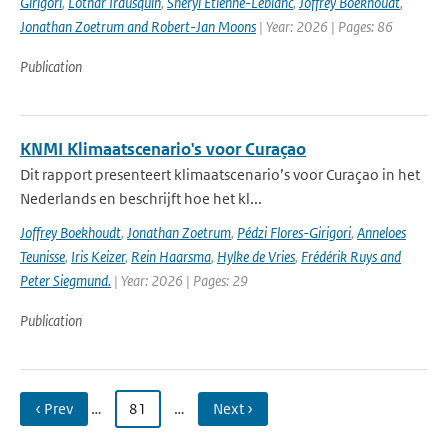
Girigori
,
Lothar Irausquin
,
Sheryl Etienne-Leblanc
,
Joffrey Boekhoudt
,
Jonathan Zoetrum and Robert-Jan Moons
| Year: 2026 | Pages: 86
Publication
KNMI Klimaatscenario's voor Curaçao
Dit rapport presenteert klimaatscenario’s voor Curaçao in het
Nederlands en beschrijft hoe het kl...
Joffrey Boekhoudt
,
Jonathan Zoetrum
,
Pédzi Flores-Girigori
,
Anneloes
Teunisse
,
Iris Keizer
,
Rein Haarsma
,
Hylke de Vries
,
Frédérik Ruys and
Peter Siegmund.
| Year: 2026 | Pages: 29
Publication
‹ Prev
…
81
…
Next ›