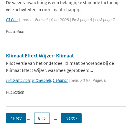
De weersverwachting is een belangrijke sturende factor bij
vele activiteiten in onze maatschappij...
GJ Cats
| Journal: Eureka! | Year: 2008 | First page: 4 | Last page: 7
Publication
Klimaat Effect Wijzer: Klimaat
Pilot versie van het onderdeel Klimaat behorende bij de
Klimaat Effect Wijzer, waarmee geprobeerd...
J Bessembinder
,
B Overbeek
,
C Homan
| Year: 2010 | Pages: 0
Publication
‹ Prev
…
815
…
Next ›