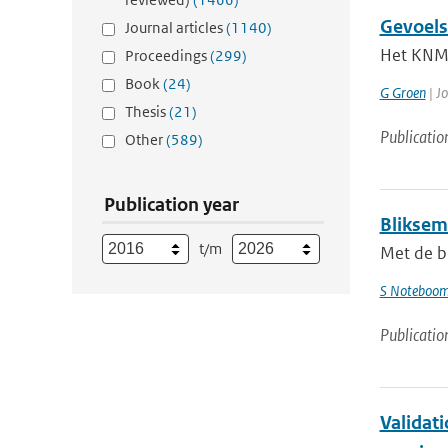
Gevoels
Journal articles
(1140)
Het KNMI
Proceedings
(299)
Book
(24)
G Groen
| Jo
Thesis
(21)
Publicatio
Other
(589)
Publication year
Bliksem
t/m
Met de b
S Noteboo
Publicatio
Validat