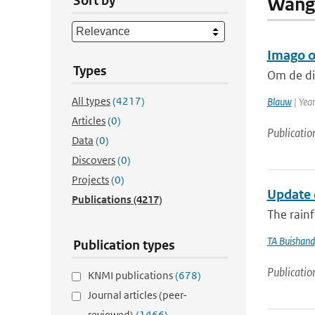
Sort by
Wang
Imago 
Types
Om de die
All types
(4217)
Blauw
| Yea
Articles
(0)
Publicatio
Data
(0)
Discovers
(0)
Projects
(0)
Update 
Publications
(4217)
The rainf
TA Buishand
Publication types
Publicatio
KNMI publications
(678)
Journal articles (peer-
reviewed)
(1466)