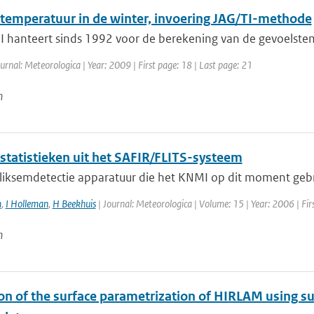
temperatuur in de winter, invoering JAG/TI-methode
 hanteert sinds 1992 voor de berekening van de gevoelstemp
urnal: Meteorologica | Year: 2009 | First page: 18 | Last page: 21
n
statistieken uit het SAFIR/FLITS-systeem
liksemdetectie apparatuur die het KNMI op dit moment gebrui
m
,
I Holleman
,
H Beekhuis
| Journal: Meteorologica | Volume: 15 | Year: 2006 | Firs
n
ion of the surface parametrization of HIRLAM using