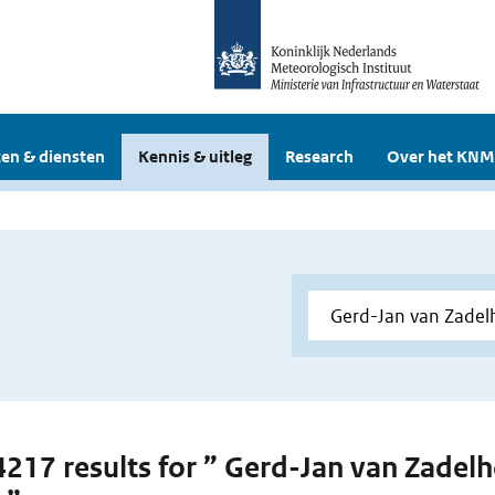
en & diensten
Kennis & uitleg
Research
Over het KNM
 4217 results for ” Gerd-Jan van Zadel