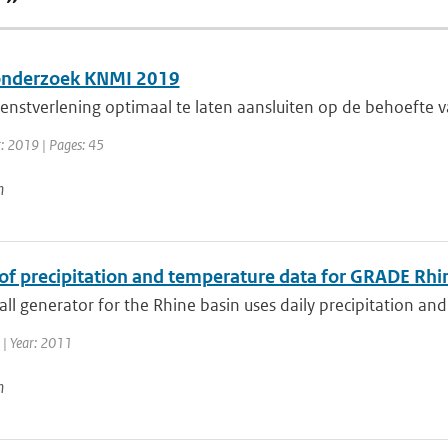
 ”
onderzoek KNMI 2019
nstverlening optimaal te laten aansluiten op de behoefte van
r: 2019 | Pages: 45
n
of precipitation and temperature data for GRADE Rhi
all generator for the Rhine basin uses daily precipitation and
| Year: 2011
n