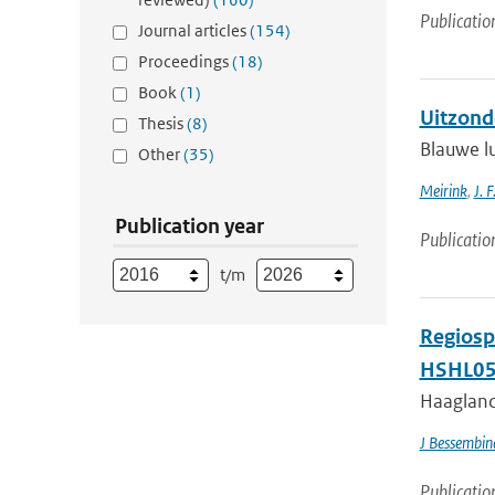
Publicatio
Journal articles
(154)
Proceedings
(18)
Book
(1)
Uitzond
Thesis
(8)
Blauwe lu
Other
(35)
Meirink
,
J. F
Publication year
Publicatio
t/m
Regiosp
HSHL05
Haagland
J Bessembin
Publicatio