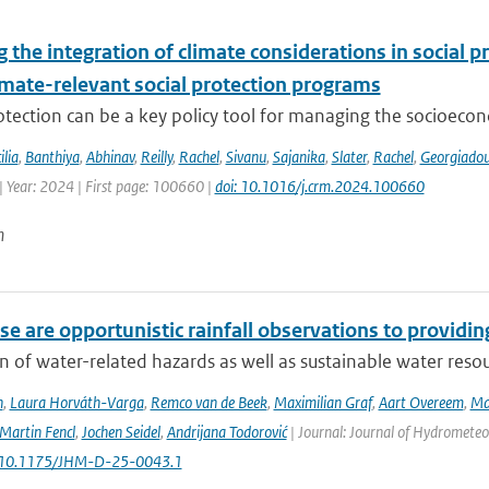
the integration of climate considerations in social p
imate-relevant social protection programs
otection can be a key policy tool for managing the socioecon
ilia
,
Banthiya
,
Abhinav
,
Reilly
,
Rachel
,
Sivanu
,
Sajanika
,
Slater
,
Rachel
,
Georgiado
| Year: 2024 | First page: 100660 |
doi: 10.1016/j.crm.2024.100660
n
e are opportunistic rainfall observations to providing
n of water-related hazards as well as sustainable water reso
n
,
Laura Horváth-Varga
,
Remco van de Beek
,
Maximilian Graf
,
Aart Overeem
,
Ma
Martin Fencl
,
Jochen Seidel
,
Andrijana Todorović
| Journal: Journal of Hydrometeor
: 10.1175/JHM-D-25-0043.1