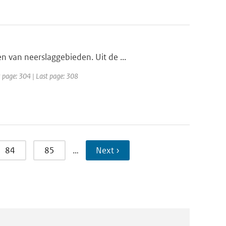
 van neerslaggebieden. Uit de ...
t page: 304 | Last page: 308
84
85
…
Next ›