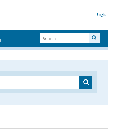
English
I