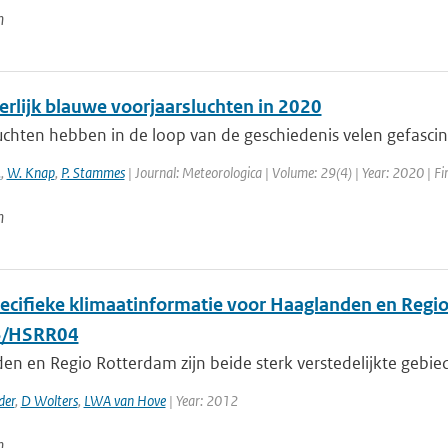
n
erlijk blauwe voorjaarsluchten in 2020
chten hebben in de loop van de geschiedenis velen gefascine
.
,
W. Knap
,
P. Stammes
| Journal: Meteorologica | Volume: 29(4) | Year: 2020 | Fir
n
ecifieke klimaatinformatie voor Haaglanden en Regi
/HSRR04
en en Regio Rotterdam zijn beide sterk verstedelijkte gebi
der
,
D Wolters
,
LWA van Hove
| Year: 2012
n