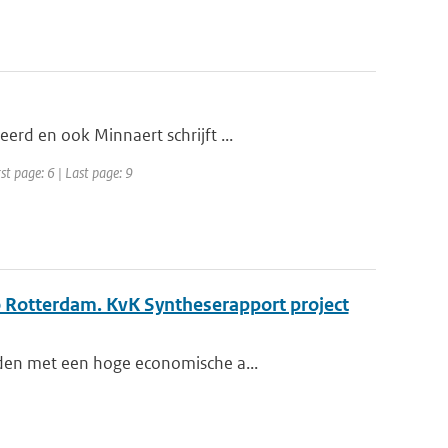
erd en ook Minnaert schrijft ...
st page: 6 | Last page: 9
o Rotterdam. KvK Syntheserapport project
eden met een hoge economische a...