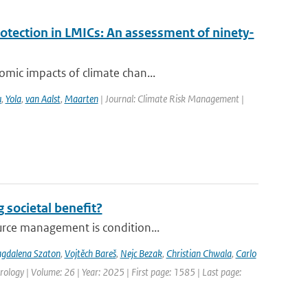
rotection in LMICs: An assessment of ninety-
omic impacts of climate chan...
u
,
Yola
,
van Aalst
,
Maarten
| Journal: Climate Risk Management |
 societal benefit?
urce management is condition...
gdalena Szaton
,
Vojtěch Bareš
,
Nejc Bezak
,
Christian Chwala
,
Carlo
ology | Volume: 26 | Year: 2025 | First page: 1585 | Last page: