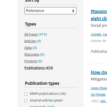
Sort by
Mapping 
eight cl
Types
Social pr
All types
(474)
Costella
,
Cec
Volume: 46 
Articles
(0)
Data
(0)
Publicatio
Discovers
(0)
Projects
(0)
Publications
(474)
How clos
Mitigatio
Publication types
Jonas Olsso
KNMI publications
(98)
De Michele
,
Journal articles (peer-
1602 |
doi
reviewed)
(160)