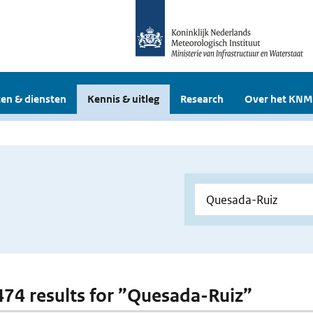
en & diensten
Kennis & uitleg
Research
Over het KNM
 474 results for ”Quesada-Ruiz”