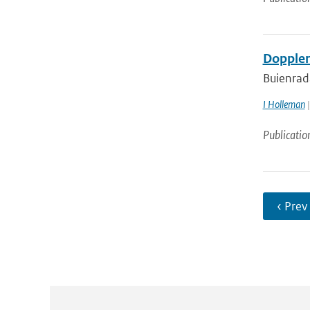
Doppler
Buienrad
I Holleman
|
Publicatio
‹ Prev