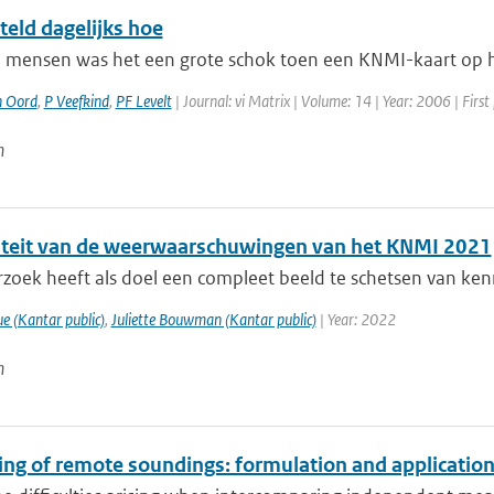
teld dagelijks hoe
l mensen was het een grote schok toen een KNMI-kaart op het
n Oord
,
P Veefkind
,
PF Levelt
| Journal: vi Matrix | Volume: 14 | Year: 2006 | First
n
viteit van de weerwaarschuwingen van het KNMI 2021
zoek heeft als doel een compleet beeld te schetsen van kenn
e (Kantar public)
,
Juliette Bouwman (Kantar public)
| Year: 2022
n
ing of remote soundings: formulation and application