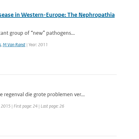
isease in Western-Europe: The Nephropathia
tant group of “new” pathogens...
s
,
M Van Ranst
| Year: 2011
regenval die grote problemen ver...
 2015 | First page: 24 | Last page: 26