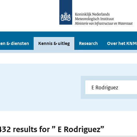
en & diensten
Kennis & uitleg
Research
Over het KNM
432 results for ” E Rodriguez”