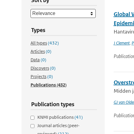
Sort by
Global 
Epidemi
Types
Hantaviru
All types
(432)
J Clement
,
P
Articles
(0)
Publicatio
Data
(0)
Discovers
(0)
Projects
(0)
Overstr
Publications
(432)
Midden j
GJ van Old
Publication types
Publicatio
KNMI publications
(41)
Journal articles (peer-
reviewed)
(212)