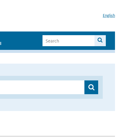
English
I