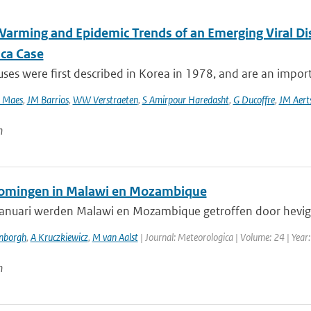
Warming and Epidemic Trends of an Emerging Viral D
ca Case
ses were first described in Korea in 1978, and are an impor
 Maes
,
JM Barrios
,
WW Verstraeten
,
S Amirpour Haredasht
,
G Ducoffre
,
JM Aert
n
omingen in Malawi en Mozambique
anuari werden Malawi en Mozambique getroffen door hevige 
enborgh
,
A Kruczkiewicz
,
M van Aalst
| Journal: Meteorologica | Volume: 24 | Year:
n