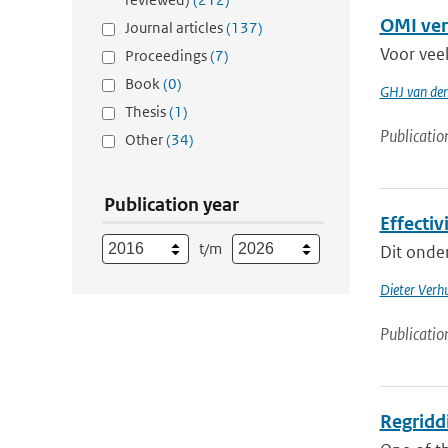
OMI ver
Journal articles
(137)
Voor vee
Proceedings
(7)
Book
(0)
GHJ van de
Thesis
(1)
Publicatio
Other
(34)
Publication year
Effecti
t/m
Dit onder
Dieter Verhu
Publicatio
Regridd