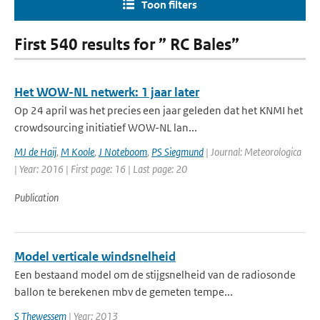
Toon filters
First 540 results for ” RC Bales”
Het WOW-NL netwerk: 1 jaar later
Op 24 april was het precies een jaar geleden dat het KNMI het
crowdsourcing initiatief WOW-NL lan...
MJ de Haij
,
M Koole
,
J Noteboom
,
PS Siegmund
| Journal: Meteorologica
| Year: 2016 | First page: 16 | Last page: 20
Publication
Model verticale windsnelheid
Een bestaand model om de stijgsnelheid van de radiosonde
ballon te berekenen mbv de gemeten tempe...
S Thewessem
| Year: 2013