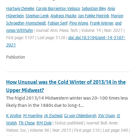
Hartwig Deneke
,
Carola Barrientos-Velasco
,
Sebastian Bley
,
Anja
Hünerbein
,
Stephan Lenk
,
Andreas Macke
,
Jan Fokke Meirink
,
Marion
Schroedter-Homscheidt
,
Fabian Senf
,
Ping Wang
,
Frank Werner
,
and
Jonas Witthuhn
| Journal: Atm. Meas. Tech. | Volume: 14 | Year: 2021 |
First page: 5107 | Last page: 5126 |
doi: doi:10.5194/amt-14-5107-
2021
Publication
How Unusual was the Cold Winter of 2013/14 in the
Upper Midwest?
The frigid 2013/14 Midwestern winter was 20–100 times less
likely than in the 1880s due to long-t...
K Wolter
,
M Hoerling
,
JK Eischeid
,
GJ van Oldenborgh
,
XW Quan
,
JE
Walsh
,
TN Chase
,
RM Dole
| Status: published | Journal: Bull. Amer.
Meteor. Soc. | Volume: 96 | Year: 2015 | First page: S10 | Last page: S40 |