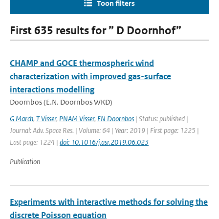
Toon filters
First 635 results for ” D Doornhof”
CHAMP and GOCE thermospheric wind
characterization with improved gas-surface
interactions modelling
Doornbos (E.N. Doornbos WKD)
G March
,
T Visser
,
PNAM Visser
,
EN Doornbos
| Status: published |
Journal: Adv. Space Res. | Volume: 64 | Year: 2019 | First page: 1225 |
Last page: 1224 |
doi: 10.1016/j.asr.2019.06.023
Publication
Experiments with interactive methods for solving the
discrete Poisson equation