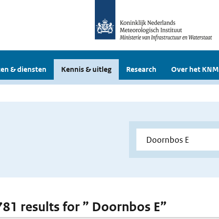
en & diensten
Kennis & uitleg
Research
Over het KNM
 781 results for ” Doornbos E”