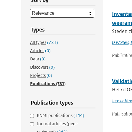
Sort by
Inventa
weeram
Types
Steden zi
All types
(781)
D Wolters
,
Articles
(0)
Publicatio
Data
(0)
Discovers
(0)
Projects
(0)
Validat
Publications
(781)
Het GLOBE
Joris de Vr
Publication types
Publicatio
KNMI publications
(144)
Journal articles (peer-
reviewed)
(261)