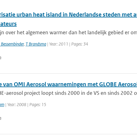
risatie urban heat island in Nederlandse steden me
ateurs
jn over het algemeen warmer dan het landelijk gebied er omh
J Bessembinder
,
T Brandsma
| Year: 2011 | Pages: 34
n
ie van OMI Aerosol waarnemingen met GLOBE Aerosol
-aerosol project loopt sinds 2000 in de VS en sinds 2002 op
oom
| Year: 2008 | Pages: 15
n