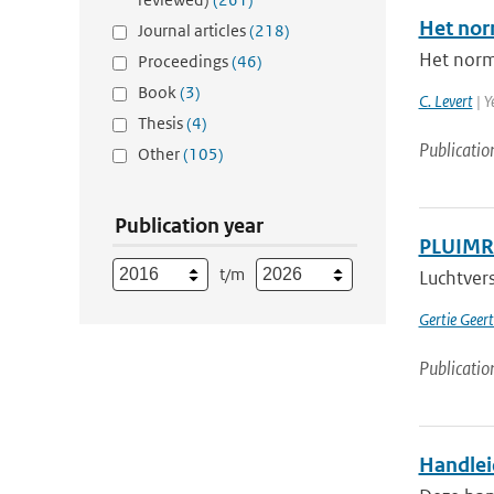
Het nor
Journal articles
(218)
Het norm
Proceedings
(46)
Book
(3)
C. Levert
| Y
Thesis
(4)
Publicatio
Other
(105)
Publication year
PLUIMRA
t/m
Luchtvers
Gertie Geer
Publicatio
Handlei