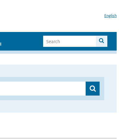
English
I